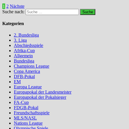
1
2
Nächste
Suche nach:
Kategorien
2. Bundesliga
3. Liga
Abschiedsspiele
Afrika-Cup
Allgemein
Bundesliga
Champions League
Copa America
DFB-Pokal
EM
Europa League
Europapokal der Landesmeister
Europapokal der Pokalsieger
FA-Cup
FDGB-Pokal
Freundschaftsspiele
MLS/NASL
Nations League
Olympische Spiele