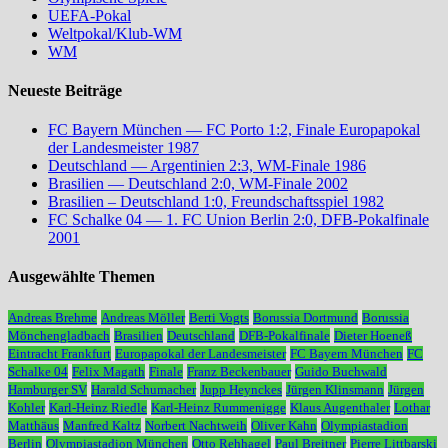
UEFA-Pokal
Weltpokal/Klub-WM
WM
Neueste Beiträge
FC Bayern München — FC Porto 1:2, Finale Europapokal
der Landesmeister 1987
Deutschland — Argentinien 2:3, WM-Finale 1986
Brasilien — Deutschland 2:0, WM-Finale 2002
Brasilien – Deutschland 1:0, Freundschaftsspiel 1982
FC Schalke 04 — 1. FC Union Berlin 2:0, DFB-Pokalfinale
2001
Ausgewählte Themen
Andreas Brehme
Andreas Möller
Berti Vogts
Borussia Dortmund
Borussia
Mönchengladbach
Brasilien
Deutschland
DFB-Pokalfinale
Dieter Hoeneß
Eintracht Frankfurt
Europapokal der Landesmeister
FC Bayern München
FC
Schalke 04
Felix Magath
Finale
Franz Beckenbauer
Guido Buchwald
Hamburger SV
Harald Schumacher
Jupp Heynckes
Jürgen Klinsmann
Jürgen
Kohler
Karl-Heinz Riedle
Karl-Heinz Rummenigge
Klaus Augenthaler
Lothar
Matthäus
Manfred Kaltz
Norbert Nachtweih
Oliver Kahn
Olympiastadion
Berlin
Olympiastadion München
Otto Rehhagel
Paul Breitner
Pierre Littbarski