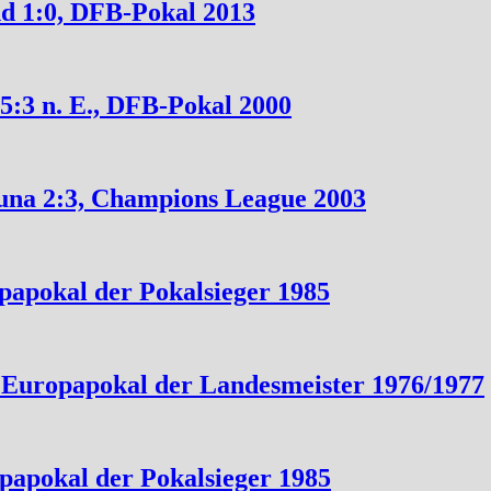
 1:0, DFB-Pokal 2013
3 n. E., DFB-Pokal 2000
na 2:3, Champions League 2003
pokal der Pokalsieger 1985
Europapokal der Landesmeister 1976/1977
apokal der Pokalsieger 1985