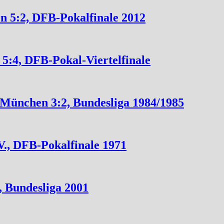
 5:2, DFB-Pokalfinale 2012
:4, DFB-Pokal-Viertelfinale
ünchen 3:2, Bundesliga 1984/1985
., DFB-Pokalfinale 1971
 Bundesliga 2001