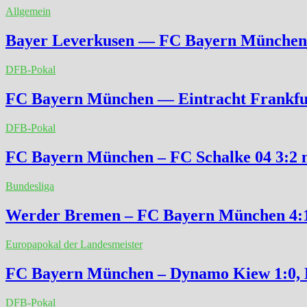
Allgemein
Bayer Leverkusen — FC Bayern München 1
DFB-Pokal
FC Bayern München — Eintracht Frankfur
DFB-Pokal
FC Bayern München – FC Schalke 04 3:2 n
Bundesliga
Werder Bremen – FC Bayern München 4:1,
Europapokal der Landesmeister
FC Bayern München – Dynamo Kiew 1:0, E
DFB-Pokal