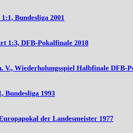
:1, Bundesliga 2001
t 1:3, DFB-Pokalfinale 2018
. V., Wiederholungsspiel Halbfinale DFB-P
 Bundesliga 1993
uropapokal der Landesmeister 1977