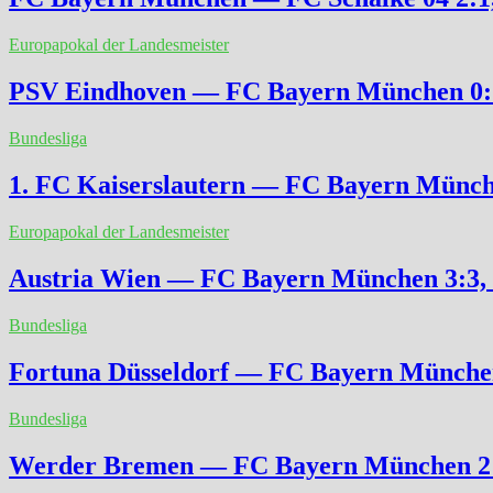
Europapokal der Landesmeister
PSV Eindhoven — FC Bayern München 0:1
Bundesliga
1. FC Kaiserslautern — FC Bayern Münche
Europapokal der Landesmeister
Austria Wien — FC Bayern München 3:3, 
Bundesliga
Fortuna Düsseldorf — FC Bayern München
Bundesliga
Werder Bremen — FC Bayern München 2:0