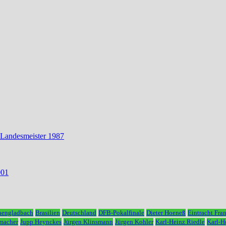
 Landesmeister 1987
001
hengladbach
Brasilien
Deutschland
DFB-Pokalfinale
Dieter Hoeneß
Eintracht Fran
macher
Jupp Heynckes
Jürgen Klinsmann
Jürgen Kohler
Karl-Heinz Riedle
Karl-