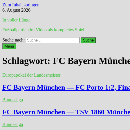
Zum Inhalt springen
6. August 2026
In voller Länge
Fußballpartien im Video als komplettes Spiel
Suche nach:
Menü
Schlagwort:
FC Bayern Münch
Europapokal der Landesmeister
FC Bayern München — FC Porto 1:2, Fina
Bundesliga
FC Bayern München — TSV 1860 München 
Bundesliga