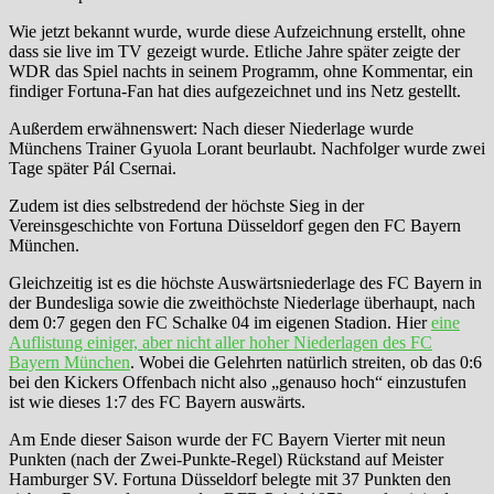
Wie jetzt bekannt wurde, wurde diese Aufzeichnung erstellt, ohne
dass sie live im TV gezeigt wurde. Etliche Jahre später zeigte der
WDR das Spiel nachts in seinem Programm, ohne Kommentar, ein
findiger Fortuna-Fan hat dies aufgezeichnet und ins Netz gestellt.
Außerdem erwähnenswert: Nach dieser Niederlage wurde
Münchens Trainer Gyuola Lorant beurlaubt. Nachfolger wurde zwei
Tage später Pál Csernai.
Zudem ist dies selbstredend der höchste Sieg in der
Vereinsgeschichte von Fortuna Düsseldorf gegen den FC Bayern
München.
Gleichzeitig ist es die höchste Auswärtsniederlage des FC Bayern in
der Bundesliga sowie die zweithöchste Niederlage überhaupt, nach
dem 0:7 gegen den FC Schalke 04 im eigenen Stadion. Hier
eine
Auflistung einiger, aber nicht aller hoher Niederlagen des FC
Bayern München
. Wobei die Gelehrten natürlich streiten, ob das 0:6
bei den Kickers Offenbach nicht also „genauso hoch“ einzustufen
ist wie dieses 1:7 des FC Bayern auswärts.
Am Ende dieser Saison wurde der FC Bayern Vierter mit neun
Punkten (nach der Zwei-Punkte-Regel) Rückstand auf Meister
Hamburger SV. Fortuna Düsseldorf belegte mit 37 Punkten den