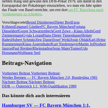
siebten Rang und gewann den DFB-Pokal 1979, um damit in den
Europapokal der Pokalsieger einzuziehen, wo man ein Jahr später
das Finale von Basel erreichte, um erst dort
am FC Barcelona nach
Verlängerung zu scheitern
.
Verschlagwortet
Bernd Dürnberger
Dieter Brei
Egon
Köhnen
Emanuel Günther
FC Bayern München
Fortuna
Düsseldorf
Georg Schwarzenbeck
Gerd Zewe - Klaus Allofs
Gerd
Zimmermann
Gyula Lorant
Hans-Dieter Tippenhauer
Heiner
Baltes
Hubert Schmitz
Jörg Daniel
Josef Weikl
Josip Oblak
Karl-Heinz
Rummenigge
Klaus Augenthaler
Kurt Niedermayer
Martin Jol
Norbert
Janzon
Paul Breitner
Rheinstadion
Sepp Maier
Trainer
Udo
Horsmann
Wolfgang Seel
Beitrags-Navigation
Vorheriger Beitrag
Vorheriger Beitrag:
Werder Bremen — FC Bayern München 2:0, Bundesliga 1981
Nächster Beitrag
Nächster Beitrag:
DDR — Österreich 1:1, WM-Qualifikation 1989
Das könnte dich auch interessieren
Hamburger SV — FC Bayern München 1:1,