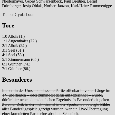
Niedermayer, Georg Schwarzenbeck, Paul Breitner, Bernd
Dürnberger, Josip Oblak, Norbert Janzon, Karl-Heinz Rummenigge
Trainer Gyula Lorant
Tore
1:0 Allofs (1.)
1:1 Augenthaler (22.)
2:1 Allofs (24.)
3:1 Seel (51.)
4:1 Seel (58.)
5:1 Zimmermann (65.)
6:1 Günther (74.)
7:1 Günther (86.)
Besonderes
Immerhin der Umstand, dass die Partie offenbar in voller Länge im
TV übertragen – oder zumindest dafür aufgezeichnet – wurde,
dürfte hier neben dem deutlichen Ergebnis als Besonderheit gelten.
Zu einer Zeit, in der nicht einmal in der Sportschau bewegte Bilder
aller Bundesligaspiele gezeigt wurden, war ein Live-Übertragung
einer kompletten Partie eine absolute Seltenheit.