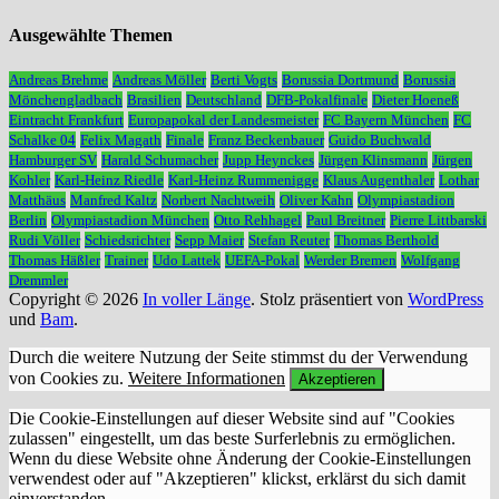
Ausgewählte Themen
Andreas Brehme
Andreas Möller
Berti Vogts
Borussia Dortmund
Borussia
Mönchengladbach
Brasilien
Deutschland
DFB-Pokalfinale
Dieter Hoeneß
Eintracht Frankfurt
Europapokal der Landesmeister
FC Bayern München
FC
Schalke 04
Felix Magath
Finale
Franz Beckenbauer
Guido Buchwald
Hamburger SV
Harald Schumacher
Jupp Heynckes
Jürgen Klinsmann
Jürgen
Kohler
Karl-Heinz Riedle
Karl-Heinz Rummenigge
Klaus Augenthaler
Lothar
Matthäus
Manfred Kaltz
Norbert Nachtweih
Oliver Kahn
Olympiastadion
Berlin
Olympiastadion München
Otto Rehhagel
Paul Breitner
Pierre Littbarski
Rudi Völler
Schiedsrichter
Sepp Maier
Stefan Reuter
Thomas Berthold
Thomas Häßler
Trainer
Udo Lattek
UEFA-Pokal
Werder Bremen
Wolfgang
Dremmler
Copyright © 2026
In voller Länge
. Stolz präsentiert von
WordPress
und
Bam
.
Durch die weitere Nutzung der Seite stimmst du der Verwendung
von Cookies zu.
Weitere Informationen
Akzeptieren
Die Cookie-Einstellungen auf dieser Website sind auf "Cookies
zulassen" eingestellt, um das beste Surferlebnis zu ermöglichen.
Wenn du diese Website ohne Änderung der Cookie-Einstellungen
verwendest oder auf "Akzeptieren" klickst, erklärst du sich damit
einverstanden.