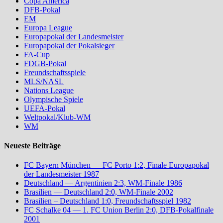
Copa America
DFB-Pokal
EM
Europa League
Europapokal der Landesmeister
Europapokal der Pokalsieger
FA-Cup
FDGB-Pokal
Freundschaftsspiele
MLS/NASL
Nations League
Olympische Spiele
UEFA-Pokal
Weltpokal/Klub-WM
WM
Neueste Beiträge
FC Bayern München — FC Porto 1:2, Finale Europapokal
der Landesmeister 1987
Deutschland — Argentinien 2:3, WM-Finale 1986
Brasilien — Deutschland 2:0, WM-Finale 2002
Brasilien – Deutschland 1:0, Freundschaftsspiel 1982
FC Schalke 04 — 1. FC Union Berlin 2:0, DFB-Pokalfinale
2001