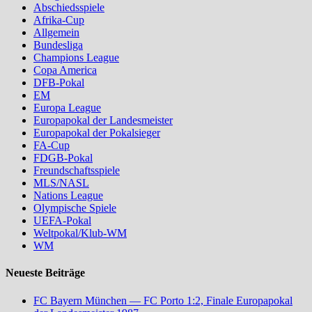
Abschiedsspiele
Afrika-Cup
Allgemein
Bundesliga
Champions League
Copa America
DFB-Pokal
EM
Europa League
Europapokal der Landesmeister
Europapokal der Pokalsieger
FA-Cup
FDGB-Pokal
Freundschaftsspiele
MLS/NASL
Nations League
Olympische Spiele
UEFA-Pokal
Weltpokal/Klub-WM
WM
Neueste Beiträge
FC Bayern München — FC Porto 1:2, Finale Europapokal