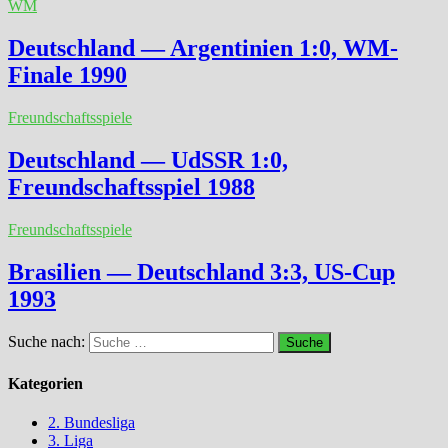
WM
Deutschland — Argentinien 1:0, WM-
Finale 1990
Freundschaftsspiele
Deutschland — UdSSR 1:0,
Freundschaftsspiel 1988
Freundschaftsspiele
Brasilien — Deutschland 3:3, US-Cup
1993
Suche nach:
Kategorien
2. Bundesliga
3. Liga