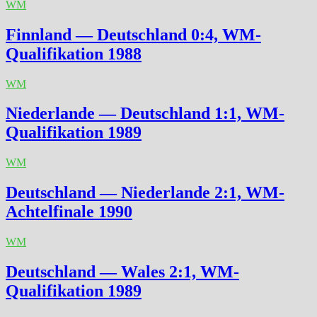
WM
Finnland — Deutschland 0:4, WM-
Qualifikation 1988
WM
Niederlande — Deutschland 1:1, WM-
Qualifikation 1989
WM
Deutschland — Niederlande 2:1, WM-
Achtelfinale 1990
WM
Deutschland — Wales 2:1, WM-
Qualifikation 1989