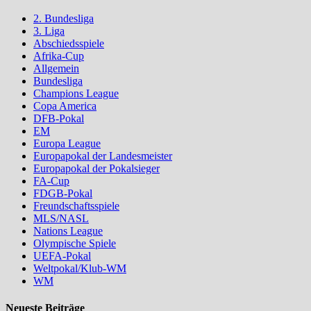
2. Bundesliga
3. Liga
Abschiedsspiele
Afrika-Cup
Allgemein
Bundesliga
Champions League
Copa America
DFB-Pokal
EM
Europa League
Europapokal der Landesmeister
Europapokal der Pokalsieger
FA-Cup
FDGB-Pokal
Freundschaftsspiele
MLS/NASL
Nations League
Olympische Spiele
UEFA-Pokal
Weltpokal/Klub-WM
WM
Neueste Beiträge