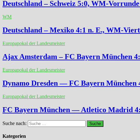
Deutschland – Schweiz 5:0, WM-Vorrunde
WM
Deutschland – Mexiko 4:1 n. E., WM-Vierte
Europapokal der Landesmeister
Ajax Amsterdam – FC Bayern München 4:0
Europapokal der Landesmeister
Dynamo Dresden — FC Bayern München 4:3
Europapokal der Landesmeister
FC Bayern München — Atletico Madrid 4:0
Suche nach:
Kategorien