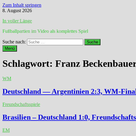
Zum Inhalt springen
8. August 2026
In voller Länge
Fußballpartien im Video als komplettes Spiel
Suche nach:
Menü
Schlagwort:
Franz Beckenbaue
WM
Deutschland — Argentinien 2:3, WM-Fina
Freundschaftsspiele
Brasilien – Deutschland 1:0, Freundschafts
EM