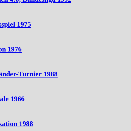
spiel 1975
on 1976
änder-Turnier 1988
ale 1966
kation 1988