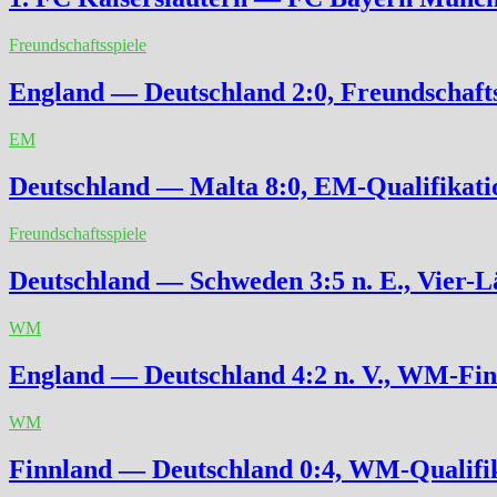
Freundschaftsspiele
England — Deutschland 2:0, Freundschafts
EM
Deutschland — Malta 8:0, EM-Qualifikati
Freundschaftsspiele
Deutschland — Schweden 3:5 n. E., Vier-L
WM
England — Deutschland 4:2 n. V., WM-Fin
WM
Finnland — Deutschland 0:4, WM-Qualifi