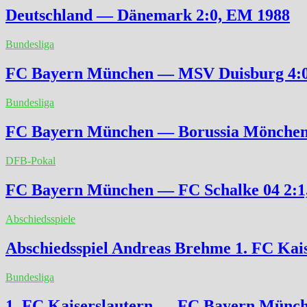
Deutschland — Dänemark 2:0, EM 1988
Bundesliga
FC Bayern München — MSV Duisburg 4:0,
Bundesliga
FC Bayern München — Borussia Möncheng
DFB-Pokal
FC Bayern München — FC Schalke 04 2:1,
Abschiedsspiele
Abschiedsspiel Andreas Brehme 1. FC Kai
Bundesliga
1. FC Kaiserslautern — FC Bayern Münche