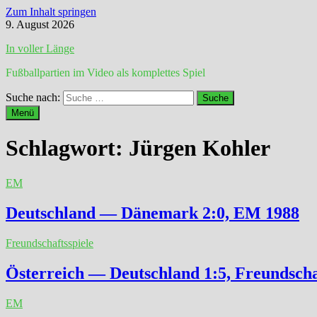
Zum Inhalt springen
9. August 2026
In voller Länge
Fußballpartien im Video als komplettes Spiel
Suche nach:
Menü
Schlagwort:
Jürgen Kohler
EM
Deutschland — Dänemark 2:0, EM 1988
Freundschaftsspiele
Österreich — Deutschland 1:5, Freundscha
EM