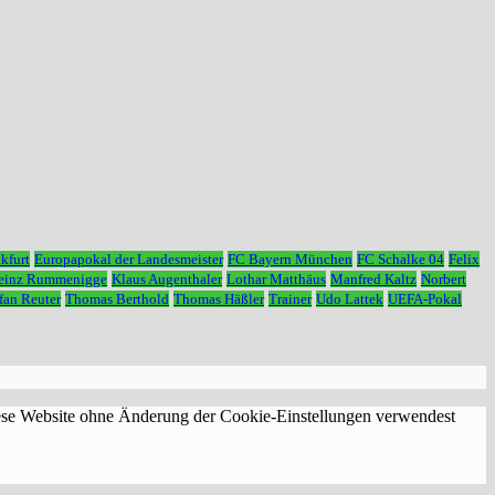
kfurt
Europapokal der Landesmeister
FC Bayern München
FC Schalke 04
Felix
Heinz Rummenigge
Klaus Augenthaler
Lothar Matthäus
Manfred Kaltz
Norbert
fan Reuter
Thomas Berthold
Thomas Häßler
Trainer
Udo Lattek
UEFA-Pokal
diese Website ohne Änderung der Cookie-Einstellungen verwendest