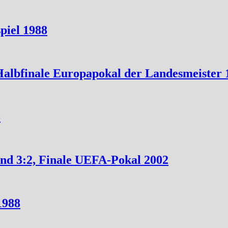
piel 1988
lbfinale Europapokal der Landesmeister 
3
d 3:2, Finale UEFA-Pokal 2002
1988