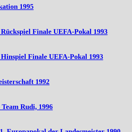
kation 1995
 Rückspiel Finale UEFA-Pokal 1993
 Hinspiel Finale UEFA-Pokal 1993
isterschaft 1992
— Team Rudi, 1996
, Europapokal der Landesmeister 1990