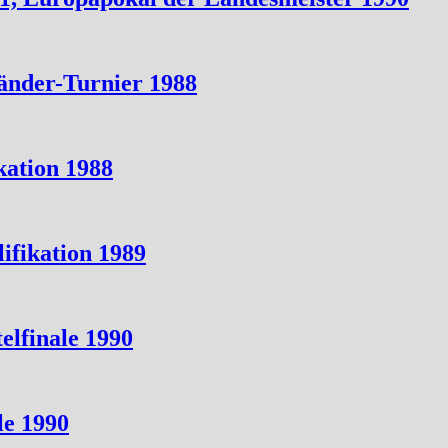
änder-Turnier 1988
kation 1988
fikation 1989
lfinale 1990
le 1990