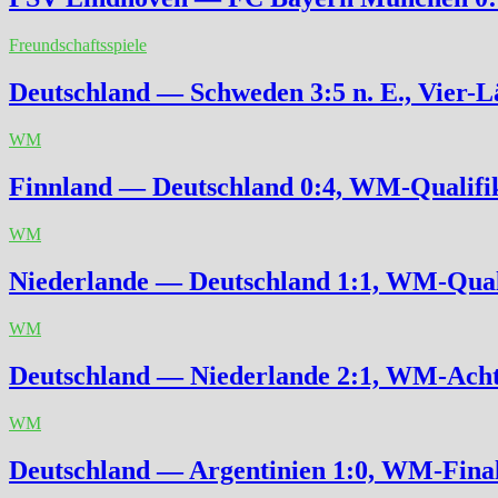
Freundschaftsspiele
Deutschland — Schweden 3:5 n. E., Vier-L
WM
Finnland — Deutschland 0:4, WM-Qualifi
WM
Niederlande — Deutschland 1:1, WM-Quali
WM
Deutschland — Niederlande 2:1, WM-Achte
WM
Deutschland — Argentinien 1:0, WM-Fina