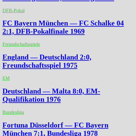
DFB-Pokal
FC Bayern München — FC Schalke 04
2:1, DFB-Pokalfinale 1969
Freundschaftsspiele
England — Deutschland 2:0,
Freundschaftsspiel 1975
EM
Deutschland — Malta 8:0, EM-
Qualifikation 1976
Bundesliga
Fortuna Düsseldorf — FC Bayern
München 7:1, Bundesliga 1978