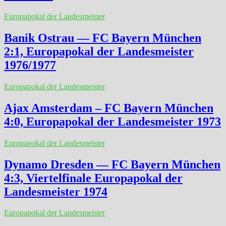
Europapokal der Landesmeister
Banik Ostrau — FC Bayern München
2:1, Europapokal der Landesmeister
1976/1977
Europapokal der Landesmeister
Ajax Amsterdam – FC Bayern München
4:0, Europapokal der Landesmeister 1973
Europapokal der Landesmeister
Dynamo Dresden — FC Bayern München
4:3, Viertelfinale Europapokal der
Landesmeister 1974
Europapokal der Landesmeister