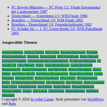
FC Bayern München — FC Porto 1:2, Finale Europapokal
der Landesmeister 1987
Deutschland — Argentinien 2:3, WM-Finale 1986
Brasilien — Deutschland 2:0, WM-Finale 2002
Brasilien – Deutschland 1:0, Freundschaftsspiel 1982
FC Schalke 04 — 1. FC Union Berlin 2:0, DFB-Pokalfinale
2001
Ausgewählte Themen
Andreas Brehme
Andreas Möller
Berti Vogts
Borussia Dortmund
Borussia
Mönchengladbach
Brasilien
Deutschland
DFB-Pokalfinale
Dieter Hoeneß
Eintracht Frankfurt
Europapokal der Landesmeister
FC Bayern München
FC
Schalke 04
Felix Magath
Finale
Franz Beckenbauer
Guido Buchwald
Hamburger SV
Harald Schumacher
Jupp Heynckes
Jürgen Klinsmann
Jürgen
Kohler
Karl-Heinz Riedle
Karl-Heinz Rummenigge
Klaus Augenthaler
Lothar
Matthäus
Manfred Kaltz
Norbert Nachtweih
Oliver Kahn
Olympiastadion
Berlin
Olympiastadion München
Otto Rehhagel
Paul Breitner
Pierre Littbarski
Rudi Völler
Schiedsrichter
Sepp Maier
Stefan Reuter
Thomas Berthold
Thomas Häßler
Trainer
Udo Lattek
UEFA-Pokal
Werder Bremen
Wolfgang
Dremmler
Copyright © 2026
In voller Länge
. Stolz präsentiert von
WordPress
und
Bam
.