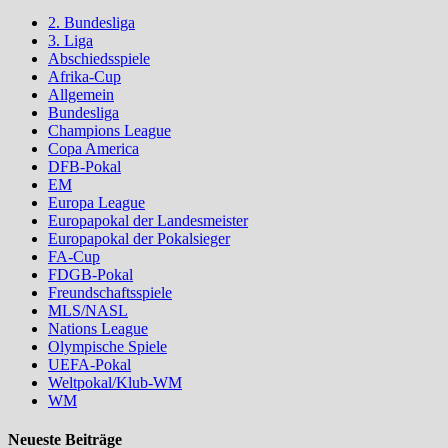
2. Bundesliga
3. Liga
Abschiedsspiele
Afrika-Cup
Allgemein
Bundesliga
Champions League
Copa America
DFB-Pokal
EM
Europa League
Europapokal der Landesmeister
Europapokal der Pokalsieger
FA-Cup
FDGB-Pokal
Freundschaftsspiele
MLS/NASL
Nations League
Olympische Spiele
UEFA-Pokal
Weltpokal/Klub-WM
WM
Neueste Beiträge