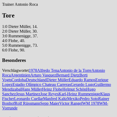
Trainer Antonio Roca
Tore
1:0 Dieter Müller, 14.
2:0 Dieter Müller, 30.
3:0 Rummenigge, 37.
4:0 Flohe, 40.
5:0 Rummenigge, 73.
6:0 Flohe, 90.
Besonderes
Verschlagwortet
1978
Alfredo Tena
Antonio de la Torre
Antonio
Roca
Argentinien
Arturo Vasquez
Bernard Dietz
Berti
Vogts
Cordoba
Deutschland
Dieter Müller
Eduardo Ramos
Enrique
Lopez
Estadio Olímpico Chateau Carreras
Gerardo Lugo
Guillermo
Mendizabal
Hans Müller
Heinz Flohe
Helmut Schön
Hugo
Sanchez
Jesus Martinez
Jose Reyes
Karl-Heinz Rummenigge
Klaus
Fischer
Leonardo Cuellar
Manfred Kaltz
Mexiko
Pedro Soto
Rainer
Bonhof
Rolf Rüssmann
Sepp Maier
Victor Rangel
WM 1978
WM-
Vorrunde