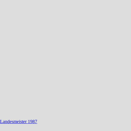
 Landesmeister 1987