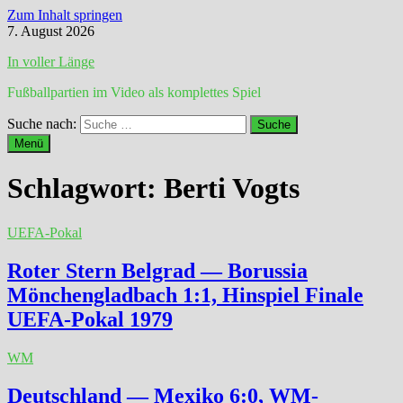
Zum Inhalt springen
7. August 2026
In voller Länge
Fußballpartien im Video als komplettes Spiel
Suche nach:
Menü
Schlagwort:
Berti Vogts
UEFA-Pokal
Roter Stern Belgrad — Borussia
Mönchengladbach 1:1, Hinspiel Finale
UEFA-Pokal 1979
WM
Deutschland — Mexiko 6:0, WM-