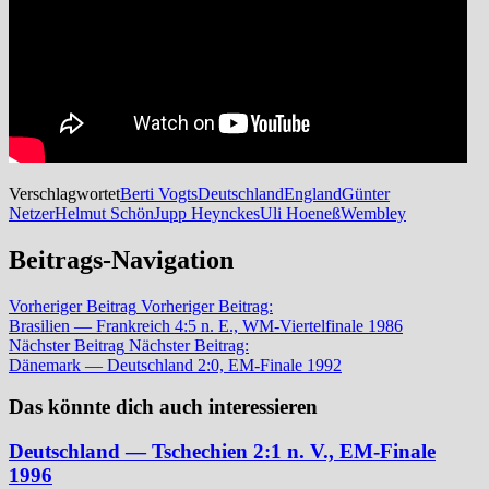
Verschlagwortet
Berti Vogts
Deutschland
England
Günter
Netzer
Helmut Schön
Jupp Heynckes
Uli Hoeneß
Wembley
Beitrags-Navigation
Vorheriger Beitrag
Vorheriger Beitrag:
Brasilien — Frankreich 4:5 n. E., WM-Viertelfinale 1986
Nächster Beitrag
Nächster Beitrag:
Dänemark — Deutschland 2:0, EM-Finale 1992
Das könnte dich auch interessieren
Deutschland — Tschechien 2:1 n. V., EM-Finale
1996