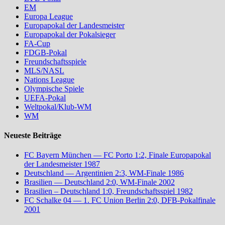
EM
Europa League
Europapokal der Landesmeister
Europapokal der Pokalsieger
FA-Cup
FDGB-Pokal
Freundschaftsspiele
MLS/NASL
Nations League
Olympische Spiele
UEFA-Pokal
Weltpokal/Klub-WM
WM
Neueste Beiträge
FC Bayern München — FC Porto 1:2, Finale Europapokal
der Landesmeister 1987
Deutschland — Argentinien 2:3, WM-Finale 1986
Brasilien — Deutschland 2:0, WM-Finale 2002
Brasilien – Deutschland 1:0, Freundschaftsspiel 1982
FC Schalke 04 — 1. FC Union Berlin 2:0, DFB-Pokalfinale
2001