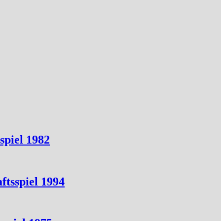
spiel 1982
ftsspiel 1994