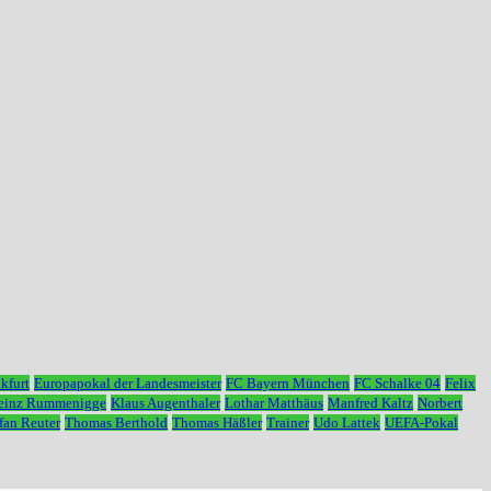
kfurt
Europapokal der Landesmeister
FC Bayern München
FC Schalke 04
Felix
Heinz Rummenigge
Klaus Augenthaler
Lothar Matthäus
Manfred Kaltz
Norbert
fan Reuter
Thomas Berthold
Thomas Häßler
Trainer
Udo Lattek
UEFA-Pokal