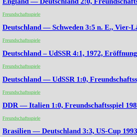
England — Deutschland 2:0, Freundschafts
Freundschaftsspiele
Deutschland — Schweden 3:5 n. E., Vier-L
Freundschaftsspiele
Deutschland – UdSSR 4:1, 1972, Eröffnun
Freundschaftsspiele
Deutschland — UdSSR 1:0, Freundschaftss
Freundschaftsspiele
DDR — Italien 1:0, Freundschaftsspiel 19
Freundschaftsspiele
Brasilien — Deutschland 3:3, US-Cup 199