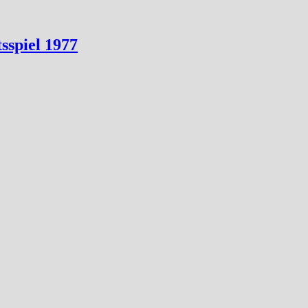
sspiel 1977