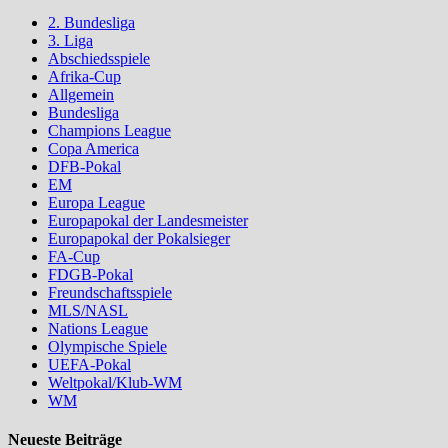
2. Bundesliga
3. Liga
Abschiedsspiele
Afrika-Cup
Allgemein
Bundesliga
Champions League
Copa America
DFB-Pokal
EM
Europa League
Europapokal der Landesmeister
Europapokal der Pokalsieger
FA-Cup
FDGB-Pokal
Freundschaftsspiele
MLS/NASL
Nations League
Olympische Spiele
UEFA-Pokal
Weltpokal/Klub-WM
WM
Neueste Beiträge