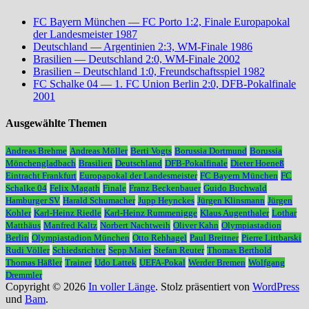
FC Bayern München — FC Porto 1:2, Finale Europapokal
der Landesmeister 1987
Deutschland — Argentinien 2:3, WM-Finale 1986
Brasilien — Deutschland 2:0, WM-Finale 2002
Brasilien – Deutschland 1:0, Freundschaftsspiel 1982
FC Schalke 04 — 1. FC Union Berlin 2:0, DFB-Pokalfinale
2001
Ausgewählte Themen
Andreas Brehme
Andreas Möller
Berti Vogts
Borussia Dortmund
Borussia
Mönchengladbach
Brasilien
Deutschland
DFB-Pokalfinale
Dieter Hoeneß
Eintracht Frankfurt
Europapokal der Landesmeister
FC Bayern München
FC
Schalke 04
Felix Magath
Finale
Franz Beckenbauer
Guido Buchwald
Hamburger SV
Harald Schumacher
Jupp Heynckes
Jürgen Klinsmann
Jürgen
Kohler
Karl-Heinz Riedle
Karl-Heinz Rummenigge
Klaus Augenthaler
Lothar
Matthäus
Manfred Kaltz
Norbert Nachtweih
Oliver Kahn
Olympiastadion
Berlin
Olympiastadion München
Otto Rehhagel
Paul Breitner
Pierre Littbarski
Rudi Völler
Schiedsrichter
Sepp Maier
Stefan Reuter
Thomas Berthold
Thomas Häßler
Trainer
Udo Lattek
UEFA-Pokal
Werder Bremen
Wolfgang
Dremmler
Copyright © 2026
In voller Länge
. Stolz präsentiert von
WordPress
und
Bam
.