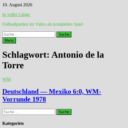
Zum
10. August 2026
Inhalt
In voller Länge
springen
Fußballpartien im Video als komplettes Spiel
Suche
nach:
Menü
Schlagwort:
Antonio de la
Torre
WM
Deutschland — Mexiko 6:0, WM-
Vorrunde 1978
Suche
nach:
Kategorien