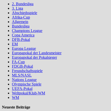
2. Bundesliga
3. Liga
Abschiedsspiele
Afrika-Cup
Allgemein
Bundesliga
Champions League
Copa America
DFB-Pokal
EM
Europa League
Europapokal der Landesmeister
Europapokal der Pokalsieger
FA-Cup
FDGB-Pokal
Freundschaftsspiele
MLS/NASL
Nations League
Olympische Spiele
UEFA-Pokal
Weltpokal/Klub-WM
WM
Neueste Beiträge