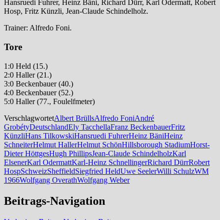
Hansruedi Fuhrer, Heinz Bäni, Richard Dürr, Karl Odermatt, Robert
Hosp, Fritz Künzli, Jean-Claude Schindelholz.
Trainer: Alfredo Foni.
Tore
1:0 Held (15.)
2:0 Haller (21.)
3:0 Beckenbauer (40.)
4:0 Beckenbauer (52.)
5:0 Haller (77., Foulelfmeter)
Verschlagwortet
Albert Brülls
Alfredo Foni
André
Grobéty
Deutschland
Ely Tacchella
Franz Beckenbauer
Fritz
Künzli
Hans Tilkowski
Hansruedi Fuhrer
Heinz Bäni
Heinz
Schneiter
Helmut Haller
Helmut Schön
Hillsborough Stadium
Horst-
Dieter Höttges
Hugh Phillips
Jean-Claude Schindelholz
Karl
Elsener
Karl Odermatt
Karl-Heinz Schnellinger
Richard Dürr
Robert
Hosp
Schweiz
Sheffield
Siegfried Held
Uwe Seeler
Willi Schulz
WM
1966
Wolfgang Overath
Wolfgang Weber
Beitrags-Navigation