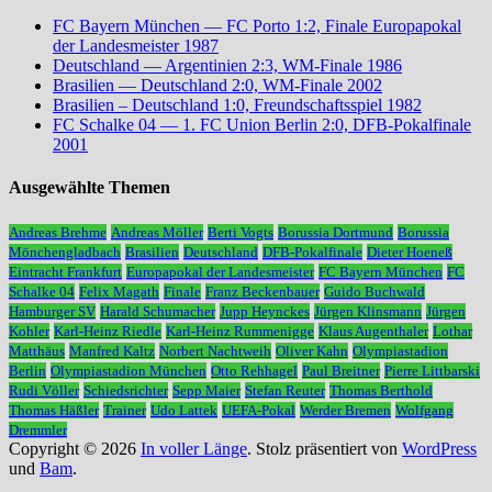
FC Bayern München — FC Porto 1:2, Finale Europapokal
der Landesmeister 1987
Deutschland — Argentinien 2:3, WM-Finale 1986
Brasilien — Deutschland 2:0, WM-Finale 2002
Brasilien – Deutschland 1:0, Freundschaftsspiel 1982
FC Schalke 04 — 1. FC Union Berlin 2:0, DFB-Pokalfinale
2001
Ausgewählte Themen
Andreas Brehme
Andreas Möller
Berti Vogts
Borussia Dortmund
Borussia
Mönchengladbach
Brasilien
Deutschland
DFB-Pokalfinale
Dieter Hoeneß
Eintracht Frankfurt
Europapokal der Landesmeister
FC Bayern München
FC
Schalke 04
Felix Magath
Finale
Franz Beckenbauer
Guido Buchwald
Hamburger SV
Harald Schumacher
Jupp Heynckes
Jürgen Klinsmann
Jürgen
Kohler
Karl-Heinz Riedle
Karl-Heinz Rummenigge
Klaus Augenthaler
Lothar
Matthäus
Manfred Kaltz
Norbert Nachtweih
Oliver Kahn
Olympiastadion
Berlin
Olympiastadion München
Otto Rehhagel
Paul Breitner
Pierre Littbarski
Rudi Völler
Schiedsrichter
Sepp Maier
Stefan Reuter
Thomas Berthold
Thomas Häßler
Trainer
Udo Lattek
UEFA-Pokal
Werder Bremen
Wolfgang
Dremmler
Copyright © 2026
In voller Länge
. Stolz präsentiert von
WordPress
und
Bam
.