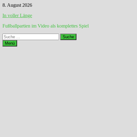
Zum
8. August 2026
Inhalt
In voller Länge
springen
Fußballpartien im Video als komplettes Spiel
Suche
nach:
Menü