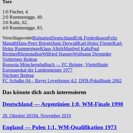
Tore
1:0 Fischer, 4.
2:0 Rummenigge, 49.
3:0 Kaltz, 62.
4:0 Rummenigge, 83.
Verschlagwortet
Bulgarien
Deutschland
Erik Frederiksson
Felix
Magath
Hans-Peter Briegel
Jupp Derwall
Karl-Heinz Förster
Karl-
Heinz Rummenigge
Klaus Allofs
Manfred Kaltz
Paul
Breitner
Rheinstadion
Wilfried Hannes
Wolfgang Dremmler
Beitrags-
Vorheriger
Vorheriger Beitrag
Beitrag:
Borussia Mönchengladbach — FC Brügge, Viertelfinale
Navigation
Europapokal der Landesmeister 1977
Nächster
Nächster Beitrag
Beitrag:
FC Schalke 04 – Bayer Leverkusen 4:2, DFB-Pokalfinale 2002
Das könnte dich auch interessieren
Deutschland — Argentinien 1:0, WM-Finale 1990
28. Oktober 2019
4. November 2019
England — Polen 1:1, WM-Qualifikation 1973