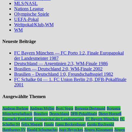
MLS/NASL
Nations League
Olympische Spiele
UEFA-Pokal
Weltpokal/Klub-WM
WM
Neueste Beiträge
FC Bayern München — FC Porto 1:2, Finale Europapokal
der Landesmeister 1987
Deutschland — Argentinien 2:3, WM-Finale 1986
Brasilien — Deutschland 2:0, WM-Finale 2002
Brasilien – Deutschland 1:0, Freundschaftsspiel 1982
FC Schalke 04 — 1. FC Union Berlin 2:0, DFB-Pokalfinale
2001
Ausgewählte Themen
Andreas Brehme
Andreas Möller
Berti Vogts
Borussia Dortmund
Borussia
Mönchengladbach
Brasilien
Deutschland
DFB-Pokalfinale
Dieter Hoeneß
Eintracht Frankfurt
Europapokal der Landesmeister
FC Bayern München
FC
Schalke 04
Felix Magath
Finale
Franz Beckenbauer
Guido Buchwald
Hamburger SV
Harald Schumacher
Jupp Heynckes
Jürgen Klinsmann
Jürgen