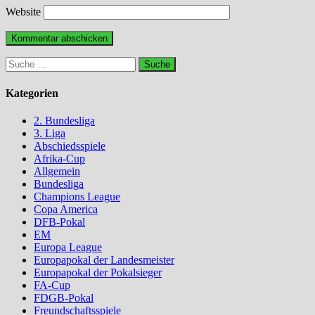
Website
Suche
nach:
Kategorien
2. Bundesliga
3. Liga
Abschiedsspiele
Afrika-Cup
Allgemein
Bundesliga
Champions League
Copa America
DFB-Pokal
EM
Europa League
Europapokal der Landesmeister
Europapokal der Pokalsieger
FA-Cup
FDGB-Pokal
Freundschaftsspiele