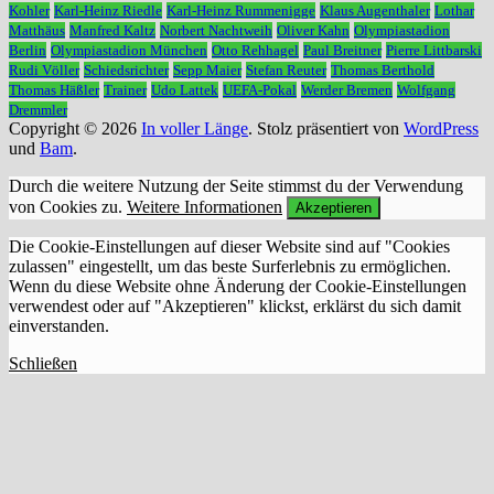
Kohler
Karl-Heinz Riedle
Karl-Heinz Rummenigge
Klaus Augenthaler
Lothar
Matthäus
Manfred Kaltz
Norbert Nachtweih
Oliver Kahn
Olympiastadion
Berlin
Olympiastadion München
Otto Rehhagel
Paul Breitner
Pierre Littbarski
Rudi Völler
Schiedsrichter
Sepp Maier
Stefan Reuter
Thomas Berthold
Thomas Häßler
Trainer
Udo Lattek
UEFA-Pokal
Werder Bremen
Wolfgang
Dremmler
Copyright © 2026
In voller Länge
. Stolz präsentiert von
WordPress
und
Bam
.
Durch die weitere Nutzung der Seite stimmst du der Verwendung
von Cookies zu.
Weitere Informationen
Akzeptieren
Die Cookie-Einstellungen auf dieser Website sind auf "Cookies
zulassen" eingestellt, um das beste Surferlebnis zu ermöglichen.
Wenn du diese Website ohne Änderung der Cookie-Einstellungen
verwendest oder auf "Akzeptieren" klickst, erklärst du sich damit
einverstanden.
Schließen