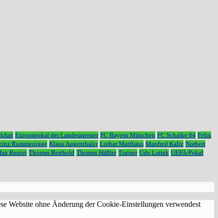
kfurt
Europapokal der Landesmeister
FC Bayern München
FC Schalke 04
Felix
Heinz Rummenigge
Klaus Augenthaler
Lothar Matthäus
Manfred Kaltz
Norbert
fan Reuter
Thomas Berthold
Thomas Häßler
Trainer
Udo Lattek
UEFA-Pokal
diese Website ohne Änderung der Cookie-Einstellungen verwendest