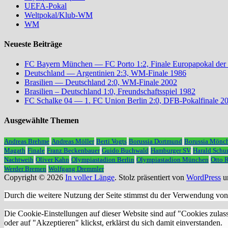
UEFA-Pokal
Weltpokal/Klub-WM
WM
Neueste Beiträge
FC Bayern München — FC Porto 1:2, Finale Europapokal der
Deutschland — Argentinien 2:3, WM-Finale 1986
Brasilien — Deutschland 2:0, WM-Finale 2002
Brasilien – Deutschland 1:0, Freundschaftsspiel 1982
FC Schalke 04 — 1. FC Union Berlin 2:0, DFB-Pokalfinale 2
Ausgewählte Themen
Andreas Brehme
Andreas Möller
Berti Vogts
Borussia Dortmund
Borussia Mönc
Magath
Finale
Franz Beckenbauer
Guido Buchwald
Hamburger SV
Harald Schu
Nachtweih
Oliver Kahn
Olympiastadion Berlin
Olympiastadion München
Otto 
Werder Bremen
Wolfgang Dremmler
Copyright © 2026
In voller Länge
. Stolz präsentiert von
WordPress
u
Durch die weitere Nutzung der Seite stimmst du der Verwendung vo
Die Cookie-Einstellungen auf dieser Website sind auf "Cookies zulas
oder auf "Akzeptieren" klickst, erklärst du sich damit einverstanden.