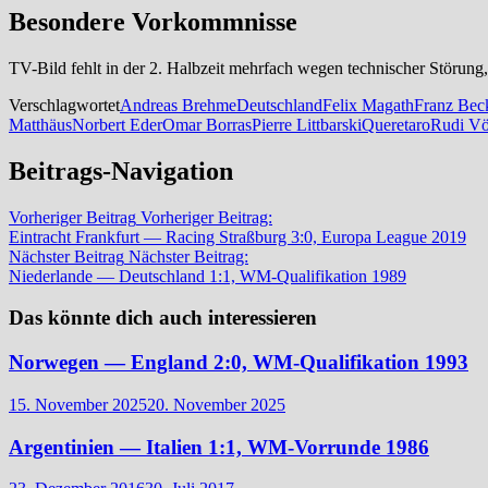
Besondere Vorkommnisse
TV-Bild fehlt in der 2. Halbzeit mehrfach wegen technischer Störun
Verschlagwortet
Andreas Brehme
Deutschland
Felix Magath
Franz Bec
Matthäus
Norbert Eder
Omar Borras
Pierre Littbarski
Queretaro
Rudi Vö
Beitrags-Navigation
Vorheriger Beitrag
Vorheriger Beitrag:
Eintracht Frankfurt — Racing Straßburg 3:0, Europa League 2019
Nächster Beitrag
Nächster Beitrag:
Niederlande — Deutschland 1:1, WM-Qualifikation 1989
Das könnte dich auch interessieren
Norwegen — England 2:0, WM-Qualifikation 1993
15. November 2025
20. November 2025
Argentinien — Italien 1:1, WM-Vorrunde 1986