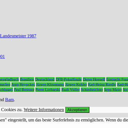
 Landesmeister 1987
001
hengladbach
Brasilien
Deutschland
DFB-Pokalfinale
Dieter Hoeneß
Eintracht Fran
macher
Jupp Heynckes
Jürgen Klinsmann
Jürgen Kohler
Karl-Heinz Riedle
Karl-
Rehhagel
Paul Breitner
Pierre Littbarski
Rudi Völler
Schiedsrichter
Sepp Maier
Ste
nd
Bam
.
n Cookies zu.
Weitere Informationen
Akzeptieren
sen" eingestellt, um das beste Surferlebnis zu ermöglichen. Wenn du 