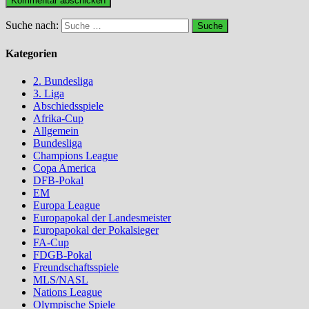
Suche nach:
Kategorien
2. Bundesliga
3. Liga
Abschiedsspiele
Afrika-Cup
Allgemein
Bundesliga
Champions League
Copa America
DFB-Pokal
EM
Europa League
Europapokal der Landesmeister
Europapokal der Pokalsieger
FA-Cup
FDGB-Pokal
Freundschaftsspiele
MLS/NASL
Nations League
Olympische Spiele