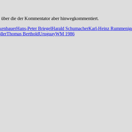
g, über die der Kommentator aber hinwegkommentiert.
kenbauer
Hans-Peter Briegel
Harald Schumacher
Karl-Heinz Rummenig
ller
Thomas Berthold
Uruguay
WM 1986