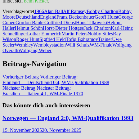
findet sich
beim Kicker
.
Verschlagwortet
1966
Alan Ball
Alf Ramsey
Bobby Charlton
Bobby
Moore
Deutschland
England
Franz Beckenbauer
Geoff Hurst
George
Cohen
Gordon Banks
Gottfried Dienst
Hans Tilkowski
Helmut
Haller
Helmut Schön
Horst-Dieter Höttges
Jack Charlton
Karl-Heinz
Schnellinger
Lothar Emmerich
Martin Peters
Nobby Stiles
Ray
Wilson
Roger Hunt
Sigfried Held
Tofiq Bəhramov
Trainer
Uwe
Seeler
Wembley
Wembleystadion
Willi Schulz
WM-Finale
Wolfgang
Overath
Wolfgang Weber
Beitrags-Navigation
Vorheriger Beitrag
Vorheriger Beitrag:
Finnland — Deutschland 0:4, WM-Qualifikation 1988
Nächster Beitrag
Nächster Beitrag:
Brasilien — Italien 4:1, WM-Finale 1970
Das könnte dich auch interessieren
Norwegen — England 2:0, WM-Qualifikation 1993
15. November 2025
20. November 2025