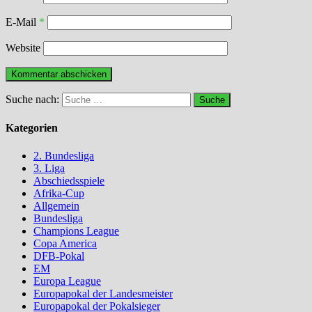
E-Mail
*
Website
Suche nach:
Kategorien
2. Bundesliga
3. Liga
Abschiedsspiele
Afrika-Cup
Allgemein
Bundesliga
Champions League
Copa America
DFB-Pokal
EM
Europa League
Europapokal der Landesmeister
Europapokal der Pokalsieger