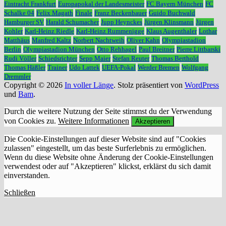
Eintracht Frankfurt
Europapokal der Landesmeister
FC Bayern München
FC
Schalke 04
Felix Magath
Finale
Franz Beckenbauer
Guido Buchwald
Hamburger SV
Harald Schumacher
Jupp Heynckes
Jürgen Klinsmann
Jürgen
Kohler
Karl-Heinz Riedle
Karl-Heinz Rummenigge
Klaus Augenthaler
Lothar
Matthäus
Manfred Kaltz
Norbert Nachtweih
Oliver Kahn
Olympiastadion
Berlin
Olympiastadion München
Otto Rehhagel
Paul Breitner
Pierre Littbarski
Rudi Völler
Schiedsrichter
Sepp Maier
Stefan Reuter
Thomas Berthold
Thomas Häßler
Trainer
Udo Lattek
UEFA-Pokal
Werder Bremen
Wolfgang
Dremmler
Copyright © 2026
In voller Länge
. Stolz präsentiert von
WordPress
und
Bam
.
Durch die weitere Nutzung der Seite stimmst du der Verwendung
von Cookies zu.
Weitere Informationen
Akzeptieren
Die Cookie-Einstellungen auf dieser Website sind auf "Cookies
zulassen" eingestellt, um das beste Surferlebnis zu ermöglichen.
Wenn du diese Website ohne Änderung der Cookie-Einstellungen
verwendest oder auf "Akzeptieren" klickst, erklärst du sich damit
einverstanden.
Schließen