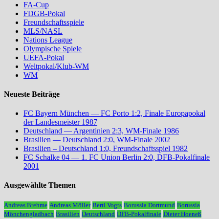
FA-Cup
FDGB-Pokal
Freundschaftsspiele
MLS/NASL
Nations League
Olympische Spiele
UEFA-Pokal
Weltpokal/Klub-WM
WM
Neueste Beiträge
FC Bayern München — FC Porto 1:2, Finale Europapokal
der Landesmeister 1987
Deutschland — Argentinien 2:3, WM-Finale 1986
Brasilien — Deutschland 2:0, WM-Finale 2002
Brasilien – Deutschland 1:0, Freundschaftsspiel 1982
FC Schalke 04 — 1. FC Union Berlin 2:0, DFB-Pokalfinale
2001
Ausgewählte Themen
Andreas Brehme
Andreas Möller
Berti Vogts
Borussia Dortmund
Borussia
Mönchengladbach
Brasilien
Deutschland
DFB-Pokalfinale
Dieter Hoeneß