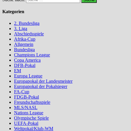
Kategorien
2. Bundesliga
3. Liga
Abschiedsspiele
Afrika-Cup
Allgemein
Bundesliga
Champions League
Copa America
DFB-Pokal
EM
Europa League
Europapokal der Landesmeister
Europapokal der Pokalsieger
FA-Cup
FDGB-Pokal
Freundschaftsspiele
MLS/NASL
Nations League
Olympische Spiele
UEFA-Pokal
Weltpokal/Klub-WM