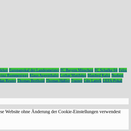
kfurt
Europapokal der Landesmeister
FC Bayern München
FC Schalke 04
Felix
Heinz Rummenigge
Klaus Augenthaler
Lothar Matthäus
Manfred Kaltz
Norbert
fan Reuter
Thomas Berthold
Thomas Häßler
Trainer
Udo Lattek
UEFA-Pokal
diese Website ohne Änderung der Cookie-Einstellungen verwendest