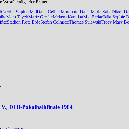
e Westfalenliga der Frauen.
d
Carolin Sophie Mai
Dana Celine Marquardt
Dana Marie Salic
Dilara De
ulke
Mara Tayeh
Marie Grothe
Meltem Karadag
Mia Bedarf
Mia Sophie B
ffke
Stadion Rote Erde
Stefan Colmsee
Thomas Sulewski
Tracy Mary B
1
V., DFB-Pokalhalbfinale 1984