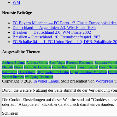
WM
Neueste Beiträge
FC Bayern München — FC Porto 1:2, Finale Europapokal der
Deutschland — Argentinien 2:3, WM-Finale 1986
Brasilien — Deutschland 2:0, WM-Finale 2002
Brasilien – Deutschland 1:0, Freundschaftsspiel 1982
FC Schalke 04 — 1. FC Union Berlin 2:0, DFB-Pokalfinale 2
Ausgewählte Themen
Andreas Brehme
Andreas Möller
Berti Vogts
Borussia Dortmund
Borussia Mönc
Magath
Finale
Franz Beckenbauer
Guido Buchwald
Hamburger SV
Harald Schu
Nachtweih
Oliver Kahn
Olympiastadion Berlin
Olympiastadion München
Otto 
Werder Bremen
Wolfgang Dremmler
Copyright © 2026
In voller Länge
. Stolz präsentiert von
WordPress
u
Durch die weitere Nutzung der Seite stimmst du der Verwendung vo
Die Cookie-Einstellungen auf dieser Website sind auf "Cookies zulas
oder auf "Akzeptieren" klickst, erklärst du sich damit einverstanden.
Schließen