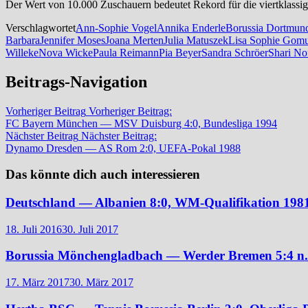
Der Wert von 10.000 Zuschauern bedeutet Rekord für die viertklassig
Verschlagwortet
Ann-Sophie Vogel
Annika Enderle
Borussia Dortmun
Barbara
Jennifer Moses
Joana Merten
Julia Matuszek
Lisa Sophie Gom
Willeke
Nova Wicke
Paula Reimann
Pia Beyer
Sandra Schröer
Shari No
Beitrags-Navigation
Vorheriger Beitrag
Vorheriger Beitrag:
FC Bayern München — MSV Duisburg 4:0, Bundesliga 1994
Nächster Beitrag
Nächster Beitrag:
Dynamo Dresden — AS Rom 2:0, UEFA-Pokal 1988
Das könnte dich auch interessieren
Deutschland — Albanien 8:0, WM-Qualifikation 198
18. Juli 2016
30. Juli 2017
Borussia Mönchengladbach — Werder Bremen 5:4 n. 
17. März 2017
30. März 2017