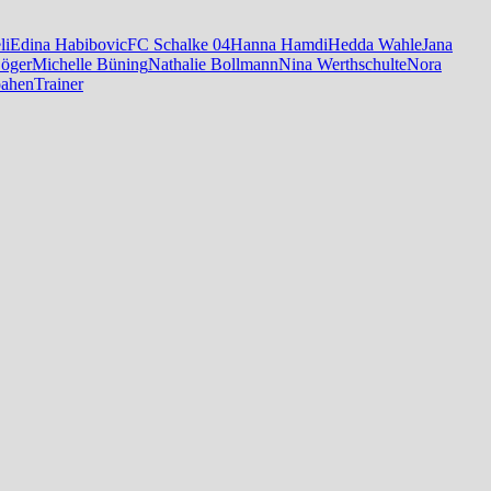
li
Edina Habibovic
FC Schalke 04
Hanna Hamdi
Hedda Wahle
Jana
öger
Michelle Büning
Nathalie Bollmann
Nina Werthschulte
Nora
oahen
Trainer