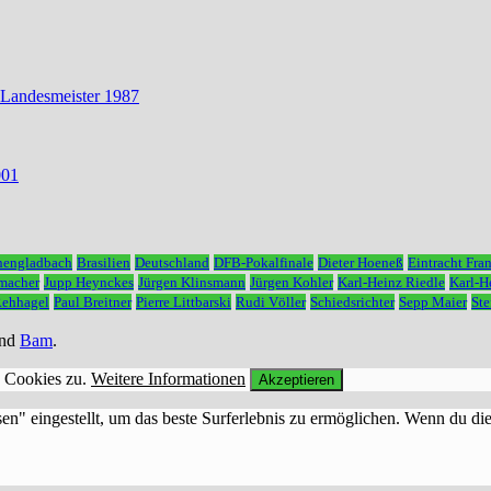
 Landesmeister 1987
001
hengladbach
Brasilien
Deutschland
DFB-Pokalfinale
Dieter Hoeneß
Eintracht Fran
macher
Jupp Heynckes
Jürgen Klinsmann
Jürgen Kohler
Karl-Heinz Riedle
Karl-
Rehhagel
Paul Breitner
Pierre Littbarski
Rudi Völler
Schiedsrichter
Sepp Maier
Ste
nd
Bam
.
n Cookies zu.
Weitere Informationen
Akzeptieren
sen" eingestellt, um das beste Surferlebnis zu ermöglichen. Wenn du 