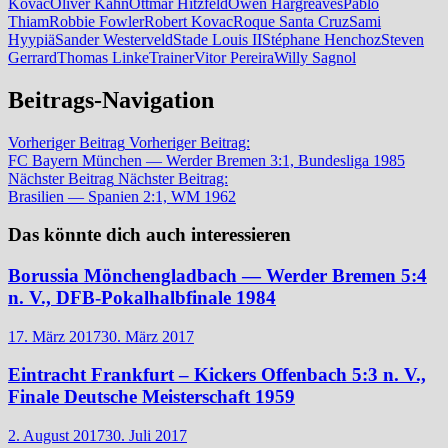
Kovac
Oliver Kahn
Ottmar Hitzfeld
Owen Hargreaves
Pablo
Thiam
Robbie Fowler
Robert Kovac
Roque Santa Cruz
Sami
Hyypiä
Sander Westerveld
Stade Louis II
Stéphane Henchoz
Steven
Gerrard
Thomas Linke
Trainer
Vitor Pereira
Willy Sagnol
Beitrags-Navigation
Vorheriger Beitrag
Vorheriger Beitrag:
FC Bayern München — Werder Bremen 3:1, Bundesliga 1985
Nächster Beitrag
Nächster Beitrag:
Brasilien — Spanien 2:1, WM 1962
Das könnte dich auch interessieren
Borussia Mönchengladbach — Werder Bremen 5:4
n. V., DFB-Pokalhalbfinale 1984
17. März 2017
30. März 2017
Eintracht Frankfurt – Kickers Offenbach 5:3 n. V.,
Finale Deutsche Meisterschaft 1959
2. August 2017
30. Juli 2017