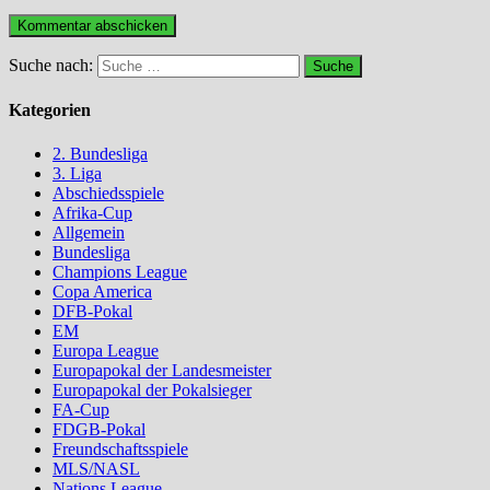
Suche nach:
Kategorien
2. Bundesliga
3. Liga
Abschiedsspiele
Afrika-Cup
Allgemein
Bundesliga
Champions League
Copa America
DFB-Pokal
EM
Europa League
Europapokal der Landesmeister
Europapokal der Pokalsieger
FA-Cup
FDGB-Pokal
Freundschaftsspiele
MLS/NASL
Nations League