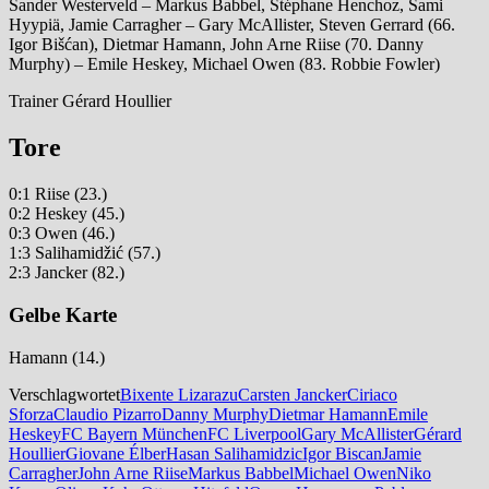
Sander Westerveld – Markus Babbel, Stéphane Henchoz, Sami
Hyypiä, Jamie Carragher – Gary McAllister, Steven Gerrard (66.
Igor Bišćan), Dietmar Hamann, John Arne Riise (70. Danny
Murphy) – Emile Heskey, Michael Owen (83. Robbie Fowler)
Trainer Gérard Houllier
Tore
0:1 Riise (23.)
0:2 Heskey (45.)
0:3 Owen (46.)
1:3 Salihamidžić (57.)
2:3 Jancker (82.)
Gelbe Karte
Hamann (14.)
Verschlagwortet
Bixente Lizarazu
Carsten Jancker
Ciriaco
Sforza
Claudio Pizarro
Danny Murphy
Dietmar Hamann
Emile
Heskey
FC Bayern München
FC Liverpool
Gary McAllister
Gérard
Houllier
Giovane Élber
Hasan Salihamidzic
Igor Biscan
Jamie
Carragher
John Arne Riise
Markus Babbel
Michael Owen
Niko