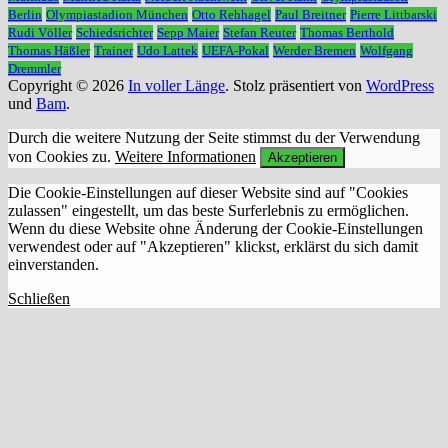
Berlin
Olympiastadion München
Otto Rehhagel
Paul Breitner
Pierre Littbarski
Rudi Völler
Schiedsrichter
Sepp Maier
Stefan Reuter
Thomas Berthold
Thomas Häßler
Trainer
Udo Lattek
UEFA-Pokal
Werder Bremen
Wolfgang
Dremmler
Copyright © 2026
In voller Länge
. Stolz präsentiert von
WordPress
und
Bam
.
Durch die weitere Nutzung der Seite stimmst du der Verwendung
von Cookies zu.
Weitere Informationen
Akzeptieren
Die Cookie-Einstellungen auf dieser Website sind auf "Cookies
zulassen" eingestellt, um das beste Surferlebnis zu ermöglichen.
Wenn du diese Website ohne Änderung der Cookie-Einstellungen
verwendest oder auf "Akzeptieren" klickst, erklärst du sich damit
einverstanden.
Schließen