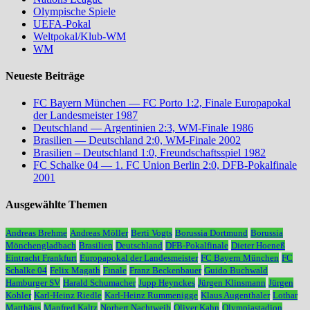
Olympische Spiele
UEFA-Pokal
Weltpokal/Klub-WM
WM
Neueste Beiträge
FC Bayern München — FC Porto 1:2, Finale Europapokal
der Landesmeister 1987
Deutschland — Argentinien 2:3, WM-Finale 1986
Brasilien — Deutschland 2:0, WM-Finale 2002
Brasilien – Deutschland 1:0, Freundschaftsspiel 1982
FC Schalke 04 — 1. FC Union Berlin 2:0, DFB-Pokalfinale
2001
Ausgewählte Themen
Andreas Brehme
Andreas Möller
Berti Vogts
Borussia Dortmund
Borussia
Mönchengladbach
Brasilien
Deutschland
DFB-Pokalfinale
Dieter Hoeneß
Eintracht Frankfurt
Europapokal der Landesmeister
FC Bayern München
FC
Schalke 04
Felix Magath
Finale
Franz Beckenbauer
Guido Buchwald
Hamburger SV
Harald Schumacher
Jupp Heynckes
Jürgen Klinsmann
Jürgen
Kohler
Karl-Heinz Riedle
Karl-Heinz Rummenigge
Klaus Augenthaler
Lothar
Matthäus
Manfred Kaltz
Norbert Nachtweih
Oliver Kahn
Olympiastadion