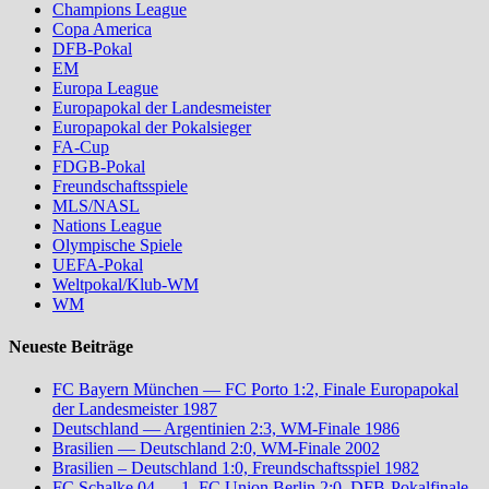
Champions League
Copa America
DFB-Pokal
EM
Europa League
Europapokal der Landesmeister
Europapokal der Pokalsieger
FA-Cup
FDGB-Pokal
Freundschaftsspiele
MLS/NASL
Nations League
Olympische Spiele
UEFA-Pokal
Weltpokal/Klub-WM
WM
Neueste Beiträge
FC Bayern München — FC Porto 1:2, Finale Europapokal
der Landesmeister 1987
Deutschland — Argentinien 2:3, WM-Finale 1986
Brasilien — Deutschland 2:0, WM-Finale 2002
Brasilien – Deutschland 1:0, Freundschaftsspiel 1982
FC Schalke 04 — 1. FC Union Berlin 2:0, DFB-Pokalfinale