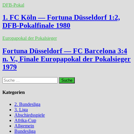
DFB-Pokal
1. FC Köln — Fortuna Düsseldorf 1:2,
DFB-Pokalfinale 1980
Europapokal der Pokalsieger
Fortuna Düsseldorf — FC Barcelona 3:4
n. V., Finale Europapokal der Pokalsieger
1979
Suche
nach:
Kategorien
2. Bundesliga
3. Liga
Abschiedsspiele
Afrika-Cup
Allgemein
Bundesliga