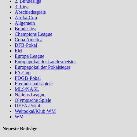
2. Bundesliga
3. Liga
Abschiedsspiele
Afrika-Cup
Allgemein
Bundesliga
Champions League
Copa America
DFB-Pokal
EM
Europa League
Europapokal der Landesmeister
Europapokal der Pokalsieger
FA-Cup
FDGB-Pokal
Freundschaftsspiele
MLS/NASL
Nations League
Olympische Spiele
UEFA-Pokal
Weltpokal/Klub-WM
WM
Neueste Beiträge