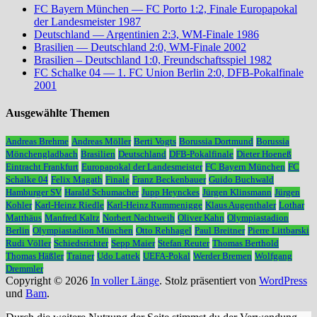
FC Bayern München — FC Porto 1:2, Finale Europapokal
der Landesmeister 1987
Deutschland — Argentinien 2:3, WM-Finale 1986
Brasilien — Deutschland 2:0, WM-Finale 2002
Brasilien – Deutschland 1:0, Freundschaftsspiel 1982
FC Schalke 04 — 1. FC Union Berlin 2:0, DFB-Pokalfinale
2001
Ausgewählte Themen
Andreas Brehme
Andreas Möller
Berti Vogts
Borussia Dortmund
Borussia
Mönchengladbach
Brasilien
Deutschland
DFB-Pokalfinale
Dieter Hoeneß
Eintracht Frankfurt
Europapokal der Landesmeister
FC Bayern München
FC
Schalke 04
Felix Magath
Finale
Franz Beckenbauer
Guido Buchwald
Hamburger SV
Harald Schumacher
Jupp Heynckes
Jürgen Klinsmann
Jürgen
Kohler
Karl-Heinz Riedle
Karl-Heinz Rummenigge
Klaus Augenthaler
Lothar
Matthäus
Manfred Kaltz
Norbert Nachtweih
Oliver Kahn
Olympiastadion
Berlin
Olympiastadion München
Otto Rehhagel
Paul Breitner
Pierre Littbarski
Rudi Völler
Schiedsrichter
Sepp Maier
Stefan Reuter
Thomas Berthold
Thomas Häßler
Trainer
Udo Lattek
UEFA-Pokal
Werder Bremen
Wolfgang
Dremmler
Copyright © 2026
In voller Länge
. Stolz präsentiert von
WordPress
und
Bam
.