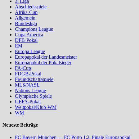
3. Liga
Abschiedsspiele
Afrika-Cup
Allgemein
Bundesliga
Champions League
Copa America
DFB-Pokal
EM
Europa League
Europapokal der Landesmeister
Europapokal der Pokalsieger
FA-Cup
FDGB-Pokal
Freundschaftsspiele
MLS/NASL
Nations League
Olympische Spiele
UEFA-Pokal
Weltpokal/Klub-WM
WM
Neueste Beiträge
FC Bayern München — FC Porto 1:2, Finale Europapokal