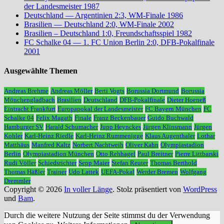
der Landesmeister 1987
Deutschland — Argentinien 2:3, WM-Finale 1986
Brasilien — Deutschland 2:0, WM-Finale 2002
Brasilien – Deutschland 1:0, Freundschaftsspiel 1982
FC Schalke 04 — 1. FC Union Berlin 2:0, DFB-Pokalfinale
2001
Ausgewählte Themen
Andreas Brehme
Andreas Möller
Berti Vogts
Borussia Dortmund
Borussia
Mönchengladbach
Brasilien
Deutschland
DFB-Pokalfinale
Dieter Hoeneß
Eintracht Frankfurt
Europapokal der Landesmeister
FC Bayern München
FC
Schalke 04
Felix Magath
Finale
Franz Beckenbauer
Guido Buchwald
Hamburger SV
Harald Schumacher
Jupp Heynckes
Jürgen Klinsmann
Jürgen
Kohler
Karl-Heinz Riedle
Karl-Heinz Rummenigge
Klaus Augenthaler
Lothar
Matthäus
Manfred Kaltz
Norbert Nachtweih
Oliver Kahn
Olympiastadion
Berlin
Olympiastadion München
Otto Rehhagel
Paul Breitner
Pierre Littbarski
Rudi Völler
Schiedsrichter
Sepp Maier
Stefan Reuter
Thomas Berthold
Thomas Häßler
Trainer
Udo Lattek
UEFA-Pokal
Werder Bremen
Wolfgang
Dremmler
Copyright © 2026
In voller Länge
. Stolz präsentiert von
WordPress
und
Bam
.
Durch die weitere Nutzung der Seite stimmst du der Verwendung