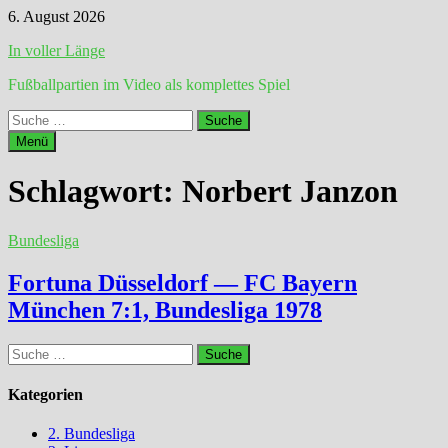
Zum
6. August 2026
Inhalt
In voller Länge
springen
Fußballpartien im Video als komplettes Spiel
Suche
nach:
Menü
Schlagwort:
Norbert Janzon
Bundesliga
Fortuna Düsseldorf — FC Bayern
München 7:1, Bundesliga 1978
Suche
nach:
Kategorien
2. Bundesliga