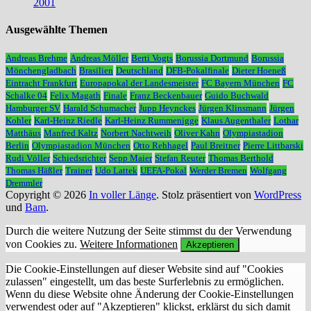
2001
Ausgewählte Themen
Andreas Brehme
Andreas Möller
Berti Vogts
Borussia Dortmund
Borussia
Mönchengladbach
Brasilien
Deutschland
DFB-Pokalfinale
Dieter Hoeneß
Eintracht Frankfurt
Europapokal der Landesmeister
FC Bayern München
FC
Schalke 04
Felix Magath
Finale
Franz Beckenbauer
Guido Buchwald
Hamburger SV
Harald Schumacher
Jupp Heynckes
Jürgen Klinsmann
Jürgen
Kohler
Karl-Heinz Riedle
Karl-Heinz Rummenigge
Klaus Augenthaler
Lothar
Matthäus
Manfred Kaltz
Norbert Nachtweih
Oliver Kahn
Olympiastadion
Berlin
Olympiastadion München
Otto Rehhagel
Paul Breitner
Pierre Littbarski
Rudi Völler
Schiedsrichter
Sepp Maier
Stefan Reuter
Thomas Berthold
Thomas Häßler
Trainer
Udo Lattek
UEFA-Pokal
Werder Bremen
Wolfgang
Dremmler
Copyright © 2026
In voller Länge
. Stolz präsentiert von
WordPress
und
Bam
.
Durch die weitere Nutzung der Seite stimmst du der Verwendung
von Cookies zu.
Weitere Informationen
Akzeptieren
Die Cookie-Einstellungen auf dieser Website sind auf "Cookies
zulassen" eingestellt, um das beste Surferlebnis zu ermöglichen.
Wenn du diese Website ohne Änderung der Cookie-Einstellungen
verwendest oder auf "Akzeptieren" klickst, erklärst du sich damit