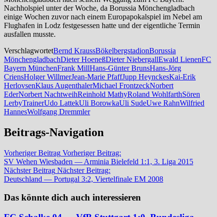
Nachholspiel unter der Woche, da Borussia Mönchengladbach
einige Wochen zuvor nach einem Europapokalspiel im Nebel am
Flughafen in Lodz festgesessen hatte und der eigentliche Termin
ausfallen musste.
Verschlagwortet
Bernd Krauss
Bökelbergstadion
Borussia
Mönchengladbach
Dieter Hoeneß
Dieter Niebergall
Ewald Lienen
FC
Bayern München
Frank Mill
Hans-Günter Bruns
Hans-Jörg
Criens
Holger Willmer
Jean-Marie Pfaff
Jupp Heynckes
Kai-Erik
Herlovsen
Klaus Augenthaler
Michael Frontzeck
Norbert
Eder
Norbert Nachtweih
Reinhold Mathy
Roland Wohlfarth
Sören
Lerby
Trainer
Udo Lattek
Uli Borowka
Uli Sude
Uwe Rahn
Wilfried
Hannes
Wolfgang Dremmler
Beitrags-Navigation
Vorheriger Beitrag
Vorheriger Beitrag:
SV Wehen Wiesbaden — Arminia Bielefeld 1:1, 3. Liga 2015
Nächster Beitrag
Nächster Beitrag:
Deutschland — Portugal 3:2, Viertelfinale EM 2008
Das könnte dich auch interessieren