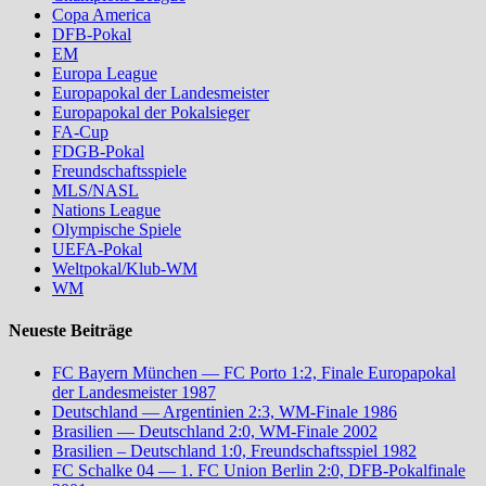
Copa America
DFB-Pokal
EM
Europa League
Europapokal der Landesmeister
Europapokal der Pokalsieger
FA-Cup
FDGB-Pokal
Freundschaftsspiele
MLS/NASL
Nations League
Olympische Spiele
UEFA-Pokal
Weltpokal/Klub-WM
WM
Neueste Beiträge
FC Bayern München — FC Porto 1:2, Finale Europapokal
der Landesmeister 1987
Deutschland — Argentinien 2:3, WM-Finale 1986
Brasilien — Deutschland 2:0, WM-Finale 2002
Brasilien – Deutschland 1:0, Freundschaftsspiel 1982
FC Schalke 04 — 1. FC Union Berlin 2:0, DFB-Pokalfinale