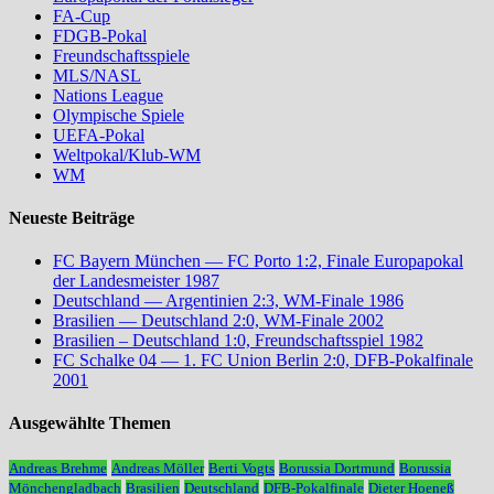
FA-Cup
FDGB-Pokal
Freundschaftsspiele
MLS/NASL
Nations League
Olympische Spiele
UEFA-Pokal
Weltpokal/Klub-WM
WM
Neueste Beiträge
FC Bayern München — FC Porto 1:2, Finale Europapokal
der Landesmeister 1987
Deutschland — Argentinien 2:3, WM-Finale 1986
Brasilien — Deutschland 2:0, WM-Finale 2002
Brasilien – Deutschland 1:0, Freundschaftsspiel 1982
FC Schalke 04 — 1. FC Union Berlin 2:0, DFB-Pokalfinale
2001
Ausgewählte Themen
Andreas Brehme
Andreas Möller
Berti Vogts
Borussia Dortmund
Borussia
Mönchengladbach
Brasilien
Deutschland
DFB-Pokalfinale
Dieter Hoeneß