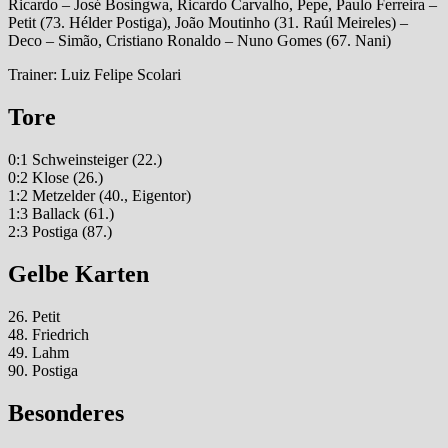
Ricardo – José Bosingwa, Ricardo Carvalho, Pepe, Paulo Ferreira –
Petit (73. Hélder Postiga), João Moutinho (31. Raúl Meireles) –
Deco – Simão, Cristiano Ronaldo – Nuno Gomes (67. Nani)
Trainer: Luiz Felipe Scolari
Tore
0:1 Schweinsteiger (22.)
0:2 Klose (26.)
1:2 Metzelder (40., Eigentor)
1:3 Ballack (61.)
2:3 Postiga (87.)
Gelbe Karten
26. Petit
48. Friedrich
49. Lahm
90. Postiga
Besonderes