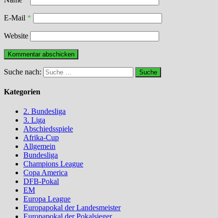
E-Mail
*
Website
Suche nach:
Kategorien
2. Bundesliga
3. Liga
Abschiedsspiele
Afrika-Cup
Allgemein
Bundesliga
Champions League
Copa America
DFB-Pokal
EM
Europa League
Europapokal der Landesmeister
Europapokal der Pokalsieger