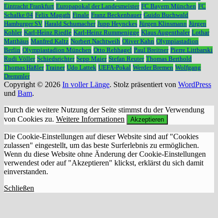
Eintracht Frankfurt
Europapokal der Landesmeister
FC Bayern München
FC
Schalke 04
Felix Magath
Finale
Franz Beckenbauer
Guido Buchwald
Hamburger SV
Harald Schumacher
Jupp Heynckes
Jürgen Klinsmann
Jürgen
Kohler
Karl-Heinz Riedle
Karl-Heinz Rummenigge
Klaus Augenthaler
Lothar
Matthäus
Manfred Kaltz
Norbert Nachtweih
Oliver Kahn
Olympiastadion
Berlin
Olympiastadion München
Otto Rehhagel
Paul Breitner
Pierre Littbarski
Rudi Völler
Schiedsrichter
Sepp Maier
Stefan Reuter
Thomas Berthold
Thomas Häßler
Trainer
Udo Lattek
UEFA-Pokal
Werder Bremen
Wolfgang
Dremmler
Copyright © 2026
In voller Länge
. Stolz präsentiert von
WordPress
und
Bam
.
Durch die weitere Nutzung der Seite stimmst du der Verwendung
von Cookies zu.
Weitere Informationen
Akzeptieren
Die Cookie-Einstellungen auf dieser Website sind auf "Cookies
zulassen" eingestellt, um das beste Surferlebnis zu ermöglichen.
Wenn du diese Website ohne Änderung der Cookie-Einstellungen
verwendest oder auf "Akzeptieren" klickst, erklärst du sich damit
einverstanden.
Schließen