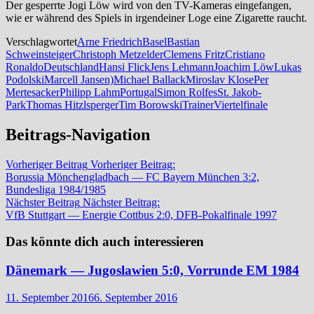
Der gesperrte Jogi Löw wird von den TV-Kameras eingefangen,
wie er während des Spiels in irgendeiner Loge eine Zigarette raucht.
Verschlagwortet
Arne Friedrich
Basel
Bastian
Schweinsteiger
Christoph Metzelder
Clemens Fritz
Cristiano
Ronaldo
Deutschland
Hansi Flick
Jens Lehmann
Joachim Löw
Lukas
Podolski
Marcell Jansen)
Michael Ballack
Miroslav Klose
Per
Mertesacker
Philipp Lahm
Portugal
Simon Rolfes
St. Jakob-
Park
Thomas Hitzlsperger
Tim Borowski
Trainer
Viertelfinale
Beitrags-Navigation
Vorheriger Beitrag
Vorheriger Beitrag:
Borussia Mönchengladbach — FC Bayern München 3:2,
Bundesliga 1984/1985
Nächster Beitrag
Nächster Beitrag:
VfB Stuttgart — Energie Cottbus 2:0, DFB-Pokalfinale 1997
Das könnte dich auch interessieren
Dänemark — Jugoslawien 5:0, Vorrunde EM 1984
11. September 2016
6. September 2016