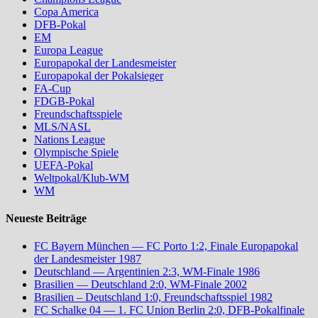
Copa America
DFB-Pokal
EM
Europa League
Europapokal der Landesmeister
Europapokal der Pokalsieger
FA-Cup
FDGB-Pokal
Freundschaftsspiele
MLS/NASL
Nations League
Olympische Spiele
UEFA-Pokal
Weltpokal/Klub-WM
WM
Neueste Beiträge
FC Bayern München — FC Porto 1:2, Finale Europapokal
der Landesmeister 1987
Deutschland — Argentinien 2:3, WM-Finale 1986
Brasilien — Deutschland 2:0, WM-Finale 2002
Brasilien – Deutschland 1:0, Freundschaftsspiel 1982
FC Schalke 04 — 1. FC Union Berlin 2:0, DFB-Pokalfinale