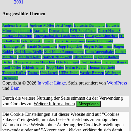
2001
Ausgewählte Themen
Andreas Brehme
Andreas Möller
Berti Vogts
Borussia Dortmund
Borussia
Mönchengladbach
Brasilien
Deutschland
DFB-Pokalfinale
Dieter Hoeneß
Eintracht Frankfurt
Europapokal der Landesmeister
FC Bayern München
FC
Schalke 04
Felix Magath
Finale
Franz Beckenbauer
Guido Buchwald
Hamburger SV
Harald Schumacher
Jupp Heynckes
Jürgen Klinsmann
Jürgen
Kohler
Karl-Heinz Riedle
Karl-Heinz Rummenigge
Klaus Augenthaler
Lothar
Matthäus
Manfred Kaltz
Norbert Nachtweih
Oliver Kahn
Olympiastadion
Berlin
Olympiastadion München
Otto Rehhagel
Paul Breitner
Pierre Littbarski
Rudi Völler
Schiedsrichter
Sepp Maier
Stefan Reuter
Thomas Berthold
Thomas Häßler
Trainer
Udo Lattek
UEFA-Pokal
Werder Bremen
Wolfgang
Dremmler
Copyright © 2026
In voller Länge
. Stolz präsentiert von
WordPress
und
Bam
.
Durch die weitere Nutzung der Seite stimmst du der Verwendung
von Cookies zu.
Weitere Informationen
Akzeptieren
Die Cookie-Einstellungen auf dieser Website sind auf "Cookies
zulassen" eingestellt, um das beste Surferlebnis zu ermöglichen.
Wenn du diese Website ohne Änderung der Cookie-Einstellungen
verwendest oder auf "Akzeptieren" klickst, erklärst du sich damit