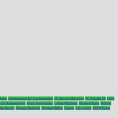
kfurt
Europapokal der Landesmeister
FC Bayern München
FC Schalke 04
Felix
Heinz Rummenigge
Klaus Augenthaler
Lothar Matthäus
Manfred Kaltz
Norbert
fan Reuter
Thomas Berthold
Thomas Häßler
Trainer
Udo Lattek
UEFA-Pokal