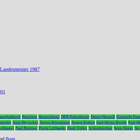
 Landesmeister 1987
001
hengladbach
Brasilien
Deutschland
DFB-Pokalfinale
Dieter Hoeneß
Eintracht Fran
macher
Jupp Heynckes
Jürgen Klinsmann
Jürgen Kohler
Karl-Heinz Riedle
Karl-
Rehhagel
Paul Breitner
Pierre Littbarski
Rudi Völler
Schiedsrichter
Sepp Maier
Ste
nd
Bam
.