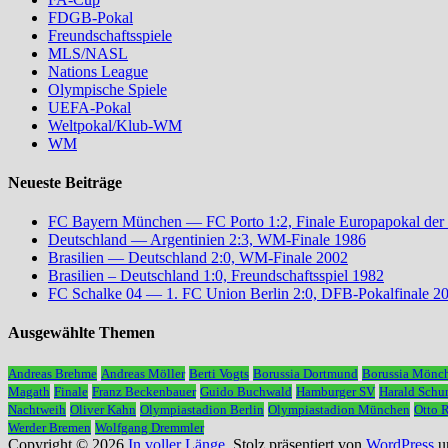
FDGB-Pokal
Freundschaftsspiele
MLS/NASL
Nations League
Olympische Spiele
UEFA-Pokal
Weltpokal/Klub-WM
WM
Neueste Beiträge
FC Bayern München — FC Porto 1:2, Finale Europapokal der
Deutschland — Argentinien 2:3, WM-Finale 1986
Brasilien — Deutschland 2:0, WM-Finale 2002
Brasilien – Deutschland 1:0, Freundschaftsspiel 1982
FC Schalke 04 — 1. FC Union Berlin 2:0, DFB-Pokalfinale 2
Ausgewählte Themen
Andreas Brehme
Andreas Möller
Berti Vogts
Borussia Dortmund
Borussia Mönc
Magath
Finale
Franz Beckenbauer
Guido Buchwald
Hamburger SV
Harald Schu
Nachtweih
Oliver Kahn
Olympiastadion Berlin
Olympiastadion München
Otto 
Werder Bremen
Wolfgang Dremmler
Copyright © 2026
In voller Länge
. Stolz präsentiert von
WordPress
u