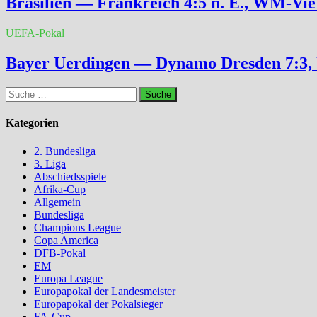
Brasilien — Frankreich 4:5 n. E., WM-Vier
UEFA-Pokal
Bayer Uerdingen — Dynamo Dresden 7:3,
Suche
nach:
Kategorien
2. Bundesliga
3. Liga
Abschiedsspiele
Afrika-Cup
Allgemein
Bundesliga
Champions League
Copa America
DFB-Pokal
EM
Europa League
Europapokal der Landesmeister
Europapokal der Pokalsieger
FA-Cup