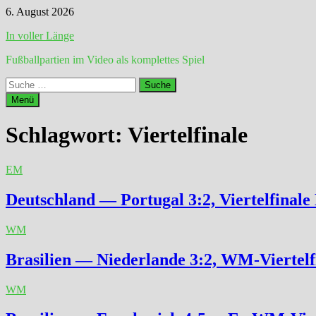
Zum
6. August 2026
Inhalt
In voller Länge
springen
Fußballpartien im Video als komplettes Spiel
Suche
nach:
Menü
Schlagwort:
Viertelfinale
EM
Deutschland — Portugal 3:2, Viertelfinal
WM
Brasilien — Niederlande 3:2, WM-Viertelf
WM