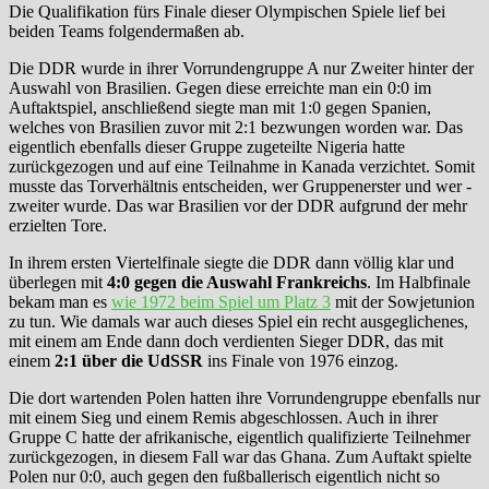
Die Qualifikation fürs Finale dieser Olympischen Spiele lief bei
beiden Teams folgendermaßen ab.
Die DDR wurde in ihrer Vorrundengruppe A nur Zweiter hinter der
Auswahl von Brasilien. Gegen diese erreichte man ein 0:0 im
Auftaktspiel, anschließend siegte man mit 1:0 gegen Spanien,
welches von Brasilien zuvor mit 2:1 bezwungen worden war. Das
eigentlich ebenfalls dieser Gruppe zugeteilte Nigeria hatte
zurückgezogen und auf eine Teilnahme in Kanada verzichtet. Somit
musste das Torverhältnis entscheiden, wer Gruppenerster und wer -
zweiter wurde. Das war Brasilien vor der DDR aufgrund der mehr
erzielten Tore.
In ihrem ersten Viertelfinale siegte die DDR dann völlig klar und
überlegen mit
4:0 gegen die Auswahl Frankreichs
. Im Halbfinale
bekam man es
wie 1972 beim Spiel um Platz 3
mit der Sowjetunion
zu tun. Wie damals war auch dieses Spiel ein recht ausgeglichenes,
mit einem am Ende dann doch verdienten Sieger DDR, das mit
einem
2:1 über die UdSSR
ins Finale von 1976 einzog.
Die dort wartenden Polen hatten ihre Vorrundengruppe ebenfalls nur
mit einem Sieg und einem Remis abgeschlossen. Auch in ihrer
Gruppe C hatte der afrikanische, eigentlich qualifizierte Teilnehmer
zurückgezogen, in diesem Fall war das Ghana. Zum Auftakt spielte
Polen nur 0:0, auch gegen den fußballerisch eigentlich nicht so