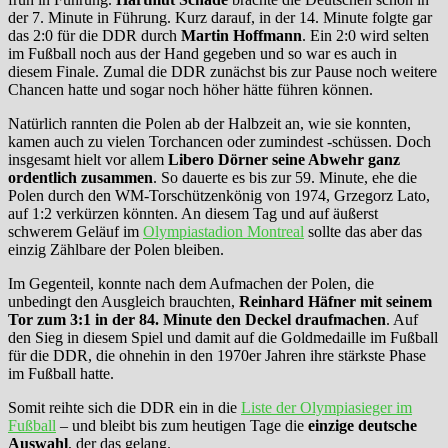
der 7. Minute in Führung. Kurz darauf, in der 14. Minute folgte gar
das 2:0 für die DDR durch
Martin Hoffmann
. Ein 2:0 wird selten
im Fußball noch aus der Hand gegeben und so war es auch in
diesem Finale. Zumal die DDR zunächst bis zur Pause noch weitere
Chancen hatte und sogar noch höher hätte führen können.
Natürlich rannten die Polen ab der Halbzeit an, wie sie konnten,
kamen auch zu vielen Torchancen oder zumindest -schüssen. Doch
insgesamt hielt vor allem
Libero Dörner seine Abwehr ganz
ordentlich zusammen
. So dauerte es bis zur 59. Minute, ehe die
Polen durch den WM-Torschützenkönig von 1974, Grzegorz Lato,
auf 1:2 verkürzen könnten. An diesem Tag und auf äußerst
schwerem Geläuf im
Olympiastadion Montreal
sollte das aber das
einzig Zählbare der Polen bleiben.
Im Gegenteil, konnte nach dem Aufmachen der Polen, die
unbedingt den Ausgleich brauchten,
Reinhard Häfner mit seinem
Tor zum 3:1 in der 84. Minute den Deckel draufmachen
. Auf
den Sieg in diesem Spiel und damit auf die Goldmedaille im Fußball
für die DDR, die ohnehin in den 1970er Jahren ihre stärkste Phase
im Fußball hatte.
Somit reihte sich die DDR ein in die
Liste der Olympiasieger im
Fußball
– und bleibt bis zum heutigen Tage die
einzige deutsche
Auswahl
, der das gelang.