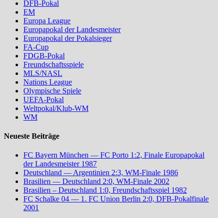
DFB-Pokal
EM
Europa League
Europapokal der Landesmeister
Europapokal der Pokalsieger
FA-Cup
FDGB-Pokal
Freundschaftsspiele
MLS/NASL
Nations League
Olympische Spiele
UEFA-Pokal
Weltpokal/Klub-WM
WM
Neueste Beiträge
FC Bayern München — FC Porto 1:2, Finale Europapokal
der Landesmeister 1987
Deutschland — Argentinien 2:3, WM-Finale 1986
Brasilien — Deutschland 2:0, WM-Finale 2002
Brasilien – Deutschland 1:0, Freundschaftsspiel 1982
FC Schalke 04 — 1. FC Union Berlin 2:0, DFB-Pokalfinale
2001