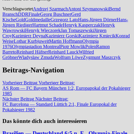
Verschlagwortet
Andrzej Szarmach
Antoni Szymanowski
Bernd
Bransch
DDR
Finale
Georg Buschner
Gerd
Kische
Gold
Goldmedaille
Grzegorz Lato
Hans-Jürgen Dörner
Hans-
Jürgen Riediger
Hartmut Schade
Henryk Kasperczak
Henryk
Wawrowski
Henryk Wieczorek
Jan Tomaszewski
Jürgen
Croy
Kazimierz Deyna
Kazimierz Gorski
Kazimierz Kmiecik
Konrad
Weise
Lothar Kurbjuweit
Martin Hoffmann
Olympia
1976
Olympiastadion Montreal
Piotr Mowlik
Polen
Ramon
Barreto
Reinhard Häfner
Reinhard Lauck
Wilfried
Gröbner
Wladyslaw Zmuda
Wolfram Löwe
Zygmunt Maszczyk
Beitrags-Navigation
Vorheriger Beitrag
Vorheriger Beitrag:
AS Rom — FC Bayern München 1:2, Europapokal der Pokalsieger
1985
Nächster Beitrag
Nächster Beitrag:
FC Barcelona — Standard Lüttich 2:1, Finale Europokal der
Pokalsieger 1982
Das könnte dich auch interessieren
Brasilien — Deutschland 6:5 n. E., Olympia-Finale