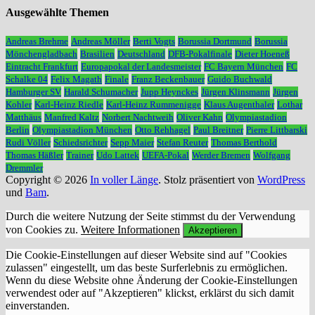
Ausgewählte Themen
Andreas Brehme
Andreas Möller
Berti Vogts
Borussia Dortmund
Borussia
Mönchengladbach
Brasilien
Deutschland
DFB-Pokalfinale
Dieter Hoeneß
Eintracht Frankfurt
Europapokal der Landesmeister
FC Bayern München
FC
Schalke 04
Felix Magath
Finale
Franz Beckenbauer
Guido Buchwald
Hamburger SV
Harald Schumacher
Jupp Heynckes
Jürgen Klinsmann
Jürgen
Kohler
Karl-Heinz Riedle
Karl-Heinz Rummenigge
Klaus Augenthaler
Lothar
Matthäus
Manfred Kaltz
Norbert Nachtweih
Oliver Kahn
Olympiastadion
Berlin
Olympiastadion München
Otto Rehhagel
Paul Breitner
Pierre Littbarski
Rudi Völler
Schiedsrichter
Sepp Maier
Stefan Reuter
Thomas Berthold
Thomas Häßler
Trainer
Udo Lattek
UEFA-Pokal
Werder Bremen
Wolfgang
Dremmler
Copyright © 2026
In voller Länge
. Stolz präsentiert von
WordPress
und
Bam
.
Durch die weitere Nutzung der Seite stimmst du der Verwendung
von Cookies zu.
Weitere Informationen
Akzeptieren
Die Cookie-Einstellungen auf dieser Website sind auf "Cookies
zulassen" eingestellt, um das beste Surferlebnis zu ermöglichen.
Wenn du diese Website ohne Änderung der Cookie-Einstellungen
verwendest oder auf "Akzeptieren" klickst, erklärst du sich damit
einverstanden.