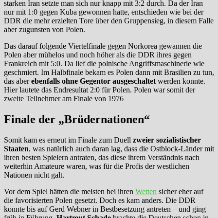
starken Iran setzte man sich nur knapp mit 3:2 durch. Da der Iran
nur mit 1:0 gegen Kuba gewonnen hatte, entschieden wie bei der
DDR die mehr erzielten Tore über den Gruppensieg, in diesem Falle
aber zugunsten von Polen.
Das darauf folgende Viertelfinale gegen Norkorea gewannen die
Polen aber mühelos und noch höher als die DDR ihres gegen
Frankreich mit 5:0. Da lief die polnische Angriffsmaschinerie wie
geschmiert. Im Halbfinale bekam es Polen dann mit Brasilien zu tun,
das aber
ebenfalls ohne Gegentor ausgeschaltet
werden konnte.
Hier lautete das Endresultat 2:0 für Polen. Polen war somit der
zweite Teilnehmer am Finale von 1976
Finale der „Brüdernationen“
Somit kam es erneut im Finale zum Duell
zweier sozialistischer
Staaten
, was natürlich auch daran lag, dass die Ostblock-Länder mit
ihren besten Spielern antraten, das diese ihrem Verständnis nach
weiterhin Amateure waren, was für die Profis der westlichen
Nationen nicht galt.
Vor dem Spiel hätten die meisten bei ihren
Wetten
sicher eher auf
die favorisierten Polen gesetzt. Doch es kam anders. Die DDR
konnte bis auf Gerd Webner in Bestbesetzung antreten – und ging
früh in Führung.
Hartmut Schade
brachte die Deutschen schon in