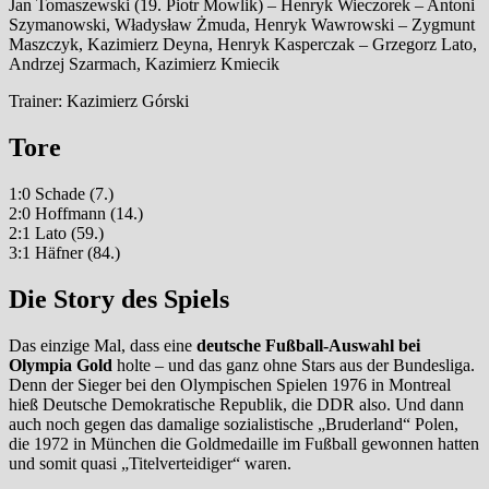
Jan Tomaszewski (19. Piotr Mowlik) – Henryk Wieczorek – Antoni
Szymanowski, Władysław Żmuda, Henryk Wawrowski – Zygmunt
Maszczyk, Kazimierz Deyna, Henryk Kasperczak – Grzegorz Lato,
Andrzej Szarmach, Kazimierz Kmiecik
Trainer: Kazimierz Górski
Tore
1:0 Schade (7.)
2:0 Hoffmann (14.)
2:1 Lato (59.)
3:1 Häfner (84.)
Die Story des Spiels
Das einzige Mal, dass eine
deutsche Fußball-Auswahl bei
Olympia Gold
holte – und das ganz ohne Stars aus der Bundesliga.
Denn der Sieger bei den Olympischen Spielen 1976 in Montreal
hieß Deutsche Demokratische Republik, die DDR also. Und dann
auch noch gegen das damalige sozialistische „Bruderland“ Polen,
die 1972 in München die Goldmedaille im Fußball gewonnen hatten
und somit quasi „Titelverteidiger“ waren.