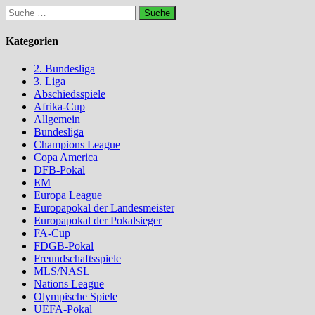
Suche
nach:
Kategorien
2. Bundesliga
3. Liga
Abschiedsspiele
Afrika-Cup
Allgemein
Bundesliga
Champions League
Copa America
DFB-Pokal
EM
Europa League
Europapokal der Landesmeister
Europapokal der Pokalsieger
FA-Cup
FDGB-Pokal
Freundschaftsspiele
MLS/NASL
Nations League
Olympische Spiele
UEFA-Pokal