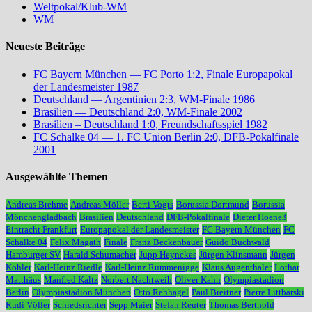
Weltpokal/Klub-WM
WM
Neueste Beiträge
FC Bayern München — FC Porto 1:2, Finale Europapokal
der Landesmeister 1987
Deutschland — Argentinien 2:3, WM-Finale 1986
Brasilien — Deutschland 2:0, WM-Finale 2002
Brasilien – Deutschland 1:0, Freundschaftsspiel 1982
FC Schalke 04 — 1. FC Union Berlin 2:0, DFB-Pokalfinale
2001
Ausgewählte Themen
Andreas Brehme
Andreas Möller
Berti Vogts
Borussia Dortmund
Borussia
Mönchengladbach
Brasilien
Deutschland
DFB-Pokalfinale
Dieter Hoeneß
Eintracht Frankfurt
Europapokal der Landesmeister
FC Bayern München
FC
Schalke 04
Felix Magath
Finale
Franz Beckenbauer
Guido Buchwald
Hamburger SV
Harald Schumacher
Jupp Heynckes
Jürgen Klinsmann
Jürgen
Kohler
Karl-Heinz Riedle
Karl-Heinz Rummenigge
Klaus Augenthaler
Lothar
Matthäus
Manfred Kaltz
Norbert Nachtweih
Oliver Kahn
Olympiastadion
Berlin
Olympiastadion München
Otto Rehhagel
Paul Breitner
Pierre Littbarski
Rudi Völler
Schiedsrichter
Sepp Maier
Stefan Reuter
Thomas Berthold