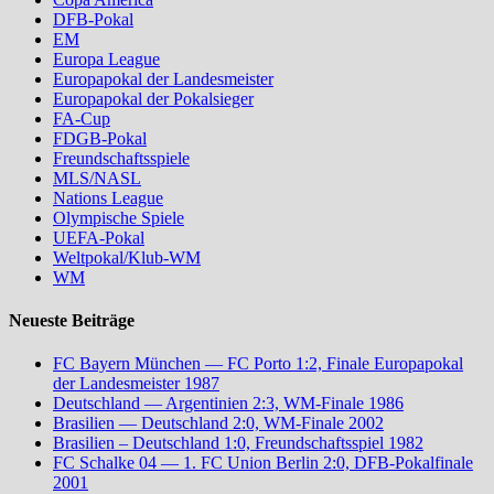
DFB-Pokal
EM
Europa League
Europapokal der Landesmeister
Europapokal der Pokalsieger
FA-Cup
FDGB-Pokal
Freundschaftsspiele
MLS/NASL
Nations League
Olympische Spiele
UEFA-Pokal
Weltpokal/Klub-WM
WM
Neueste Beiträge
FC Bayern München — FC Porto 1:2, Finale Europapokal
der Landesmeister 1987
Deutschland — Argentinien 2:3, WM-Finale 1986
Brasilien — Deutschland 2:0, WM-Finale 2002
Brasilien – Deutschland 1:0, Freundschaftsspiel 1982
FC Schalke 04 — 1. FC Union Berlin 2:0, DFB-Pokalfinale
2001