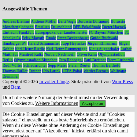
Ausgewählte Themen
Andreas Brehme
Andreas Möller
Berti Vogts
Borussia Dortmund
Borussia
Mönchengladbach
Brasilien
Deutschland
DFB-Pokalfinale
Dieter Hoeneß
Eintracht Frankfurt
Europapokal der Landesmeister
FC Bayern München
FC
Schalke 04
Felix Magath
Finale
Franz Beckenbauer
Guido Buchwald
Hamburger SV
Harald Schumacher
Jupp Heynckes
Jürgen Klinsmann
Jürgen
Kohler
Karl-Heinz Riedle
Karl-Heinz Rummenigge
Klaus Augenthaler
Lothar
Matthäus
Manfred Kaltz
Norbert Nachtweih
Oliver Kahn
Olympiastadion
Berlin
Olympiastadion München
Otto Rehhagel
Paul Breitner
Pierre Littbarski
Rudi Völler
Schiedsrichter
Sepp Maier
Stefan Reuter
Thomas Berthold
Thomas Häßler
Trainer
Udo Lattek
UEFA-Pokal
Werder Bremen
Wolfgang
Dremmler
Copyright © 2026
In voller Länge
. Stolz präsentiert von
WordPress
und
Bam
.
Durch die weitere Nutzung der Seite stimmst du der Verwendung
von Cookies zu.
Weitere Informationen
Akzeptieren
Die Cookie-Einstellungen auf dieser Website sind auf "Cookies
zulassen" eingestellt, um das beste Surferlebnis zu ermöglichen.
Wenn du diese Website ohne Änderung der Cookie-Einstellungen
verwendest oder auf "Akzeptieren" klickst, erklärst du sich damit
einverstanden.