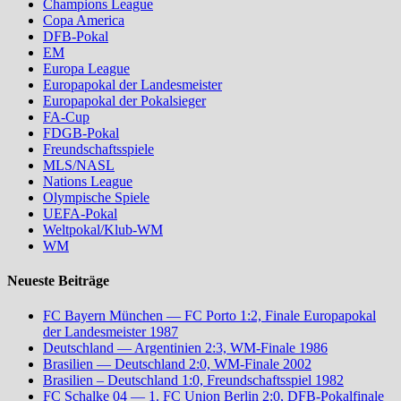
Champions League
Copa America
DFB-Pokal
EM
Europa League
Europapokal der Landesmeister
Europapokal der Pokalsieger
FA-Cup
FDGB-Pokal
Freundschaftsspiele
MLS/NASL
Nations League
Olympische Spiele
UEFA-Pokal
Weltpokal/Klub-WM
WM
Neueste Beiträge
FC Bayern München — FC Porto 1:2, Finale Europapokal
der Landesmeister 1987
Deutschland — Argentinien 2:3, WM-Finale 1986
Brasilien — Deutschland 2:0, WM-Finale 2002
Brasilien – Deutschland 1:0, Freundschaftsspiel 1982
FC Schalke 04 — 1. FC Union Berlin 2:0, DFB-Pokalfinale