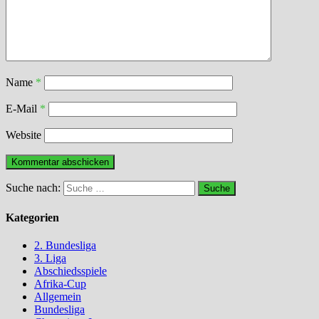
Name
*
E-Mail
*
Website
Suche nach:
Kategorien
2. Bundesliga
3. Liga
Abschiedsspiele
Afrika-Cup
Allgemein
Bundesliga