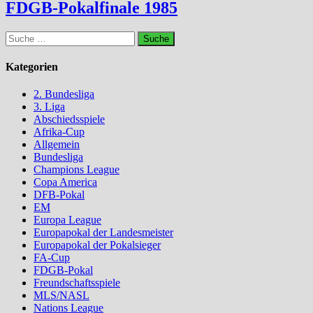
FDGB-Pokalfinale 1985
Suche
nach:
Kategorien
2. Bundesliga
3. Liga
Abschiedsspiele
Afrika-Cup
Allgemein
Bundesliga
Champions League
Copa America
DFB-Pokal
EM
Europa League
Europapokal der Landesmeister
Europapokal der Pokalsieger
FA-Cup
FDGB-Pokal
Freundschaftsspiele
MLS/NASL
Nations League