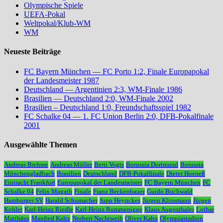
Olympische Spiele
UEFA-Pokal
Weltpokal/Klub-WM
WM
Neueste Beiträge
FC Bayern München — FC Porto 1:2, Finale Europapokal
der Landesmeister 1987
Deutschland — Argentinien 2:3, WM-Finale 1986
Brasilien — Deutschland 2:0, WM-Finale 2002
Brasilien – Deutschland 1:0, Freundschaftsspiel 1982
FC Schalke 04 — 1. FC Union Berlin 2:0, DFB-Pokalfinale
2001
Ausgewählte Themen
Andreas Brehme
Andreas Möller
Berti Vogts
Borussia Dortmund
Borussia
Mönchengladbach
Brasilien
Deutschland
DFB-Pokalfinale
Dieter Hoeneß
Eintracht Frankfurt
Europapokal der Landesmeister
FC Bayern München
FC
Schalke 04
Felix Magath
Finale
Franz Beckenbauer
Guido Buchwald
Hamburger SV
Harald Schumacher
Jupp Heynckes
Jürgen Klinsmann
Jürgen
Kohler
Karl-Heinz Riedle
Karl-Heinz Rummenigge
Klaus Augenthaler
Lothar
Matthäus
Manfred Kaltz
Norbert Nachtweih
Oliver Kahn
Olympiastadion