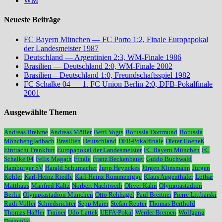
WM
Neueste Beiträge
FC Bayern München — FC Porto 1:2, Finale Europapokal
der Landesmeister 1987
Deutschland — Argentinien 2:3, WM-Finale 1986
Brasilien — Deutschland 2:0, WM-Finale 2002
Brasilien – Deutschland 1:0, Freundschaftsspiel 1982
FC Schalke 04 — 1. FC Union Berlin 2:0, DFB-Pokalfinale
2001
Ausgewählte Themen
Andreas Brehme
Andreas Möller
Berti Vogts
Borussia Dortmund
Borussia
Mönchengladbach
Brasilien
Deutschland
DFB-Pokalfinale
Dieter Hoeneß
Eintracht Frankfurt
Europapokal der Landesmeister
FC Bayern München
FC
Schalke 04
Felix Magath
Finale
Franz Beckenbauer
Guido Buchwald
Hamburger SV
Harald Schumacher
Jupp Heynckes
Jürgen Klinsmann
Jürgen
Kohler
Karl-Heinz Riedle
Karl-Heinz Rummenigge
Klaus Augenthaler
Lothar
Matthäus
Manfred Kaltz
Norbert Nachtweih
Oliver Kahn
Olympiastadion
Berlin
Olympiastadion München
Otto Rehhagel
Paul Breitner
Pierre Littbarski
Rudi Völler
Schiedsrichter
Sepp Maier
Stefan Reuter
Thomas Berthold
Thomas Häßler
Trainer
Udo Lattek
UEFA-Pokal
Werder Bremen
Wolfgang
Dremmler