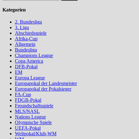
nach:
Kategorien
2. Bundesliga
3. Liga
Abschiedsspiele
Afrika-Cup
Allgemein
Bundesliga
Champions League
Copa America
DFB-Pokal
EM
Europa League
Europapokal der Landesmeister
Europapokal der Pokalsieger
FA-Cup
FDGB-Pokal
Freundschaftsspiele
MLS/NASL
Nations League
Olympische Spiele
UEFA-Pokal
Weltpokal/Klub-WM