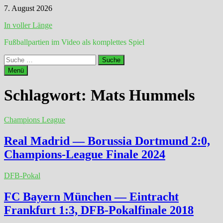
Zum
7. August 2026
Inhalt
In voller Länge
springen
Fußballpartien im Video als komplettes Spiel
Suche
nach:
Menü
Schlagwort:
Mats Hummels
Champions League
Real Madrid — Borussia Dortmund 2:0,
Champions-League Finale 2024
DFB-Pokal
FC Bayern München — Eintracht
Frankfurt 1:3, DFB-Pokalfinale 2018