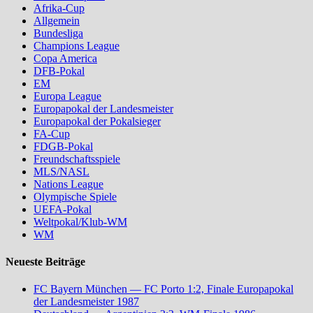
Afrika-Cup
Allgemein
Bundesliga
Champions League
Copa America
DFB-Pokal
EM
Europa League
Europapokal der Landesmeister
Europapokal der Pokalsieger
FA-Cup
FDGB-Pokal
Freundschaftsspiele
MLS/NASL
Nations League
Olympische Spiele
UEFA-Pokal
Weltpokal/Klub-WM
WM
Neueste Beiträge
FC Bayern München — FC Porto 1:2, Finale Europapokal
der Landesmeister 1987