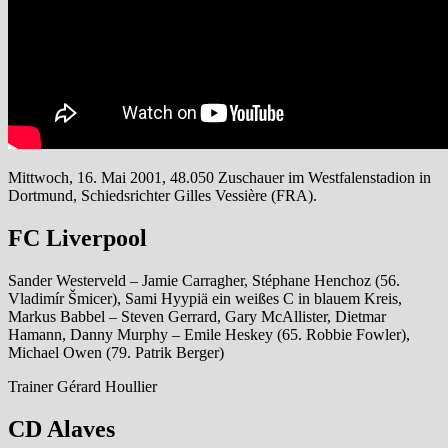
Mittwoch, 16. Mai 2001, 48.050 Zuschauer im Westfalenstadion in
Dortmund, Schiedsrichter Gilles Vessière (FRA).
FC Liverpool
Sander Westerveld – Jamie Carragher, Stéphane Henchoz (56.
Vladimír Šmicer), Sami Hyypiä ein weißes C in blauem Kreis,
Markus Babbel – Steven Gerrard, Gary McAllister, Dietmar
Hamann, Danny Murphy – Emile Heskey (65. Robbie Fowler),
Michael Owen (79. Patrik Berger)
Trainer Gérard Houllier
CD Alaves