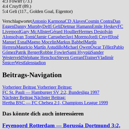
4:3 Fowler (73.)
4:4 Cruyff (89.)
5:4 Geli (117., Golden Goal, Eigentor)
Verschlagwortet
Antonio Karmona
CD Alaves
Cosmin Contra
Dan
Eggen
Danny Murphy
Delfí Geli
Dietmar Hamann
Emile Heskey
FC
Liverpool
Gary McAllister
Gérard Houllier
Hermes Desio
Iván
Alonso
Ivan Tomić
Jamie Carragher
Javi Moreno
Jordi Cruyff
José
Manuel Esnal
Magno Mocelin
Markus Babbel
Martín
Herrera
Mauricio Martín Astudillo
Michael Owen
Óscar Téllez
Pablo
Gómez
Patrik Berger
Robbie Fowler
Sami Hyypiä
Sander
Westerveld
Stéphane Henchoz
Steven Gerrard
Trainer
Vladimír
Šmicer
Westfalenstadion
Beitrags-Navigation
Vorheriger Beitrag
Vorheriger Beitrag:
FC St. Pauli — Hamburger SV 2:2, Bundesliga 1997
Nächster Beitrag
Nächster Beitrag:
Hertha BSC — FC Chelsea 2:1, Champions League 1999
Das könnte dich auch interessieren
Feyenoord Rotterdam — Borussia Dortmund 3:2,