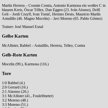
Martín Herrera – Cosmin Contra, Antonio Karmona ein weißes C in
blauem Kreis, Óscar Téllez, Dan Eggen (23. Iván Alonso), Delfí
Geli – Jordi Cruyff, Ivan Tomić, Hermes Desio, Mauricio Martín
Astudillo (46. Magno Mocelin) – Javi Moreno (65. Pablo Gómez)
Trainer: José Manuel Esnal
Gelbe Karten
McAllister, Babbel – Astudillo, Herrera, Tellez, Contra
Gelb-Rote Karten
Mocelin (99.), Karmona (116.)
Tore
1:0 Babbel (4.)
2:0 Gerrard (16.)
2:1 Alaonso (26.)
3:1 McAllister (41., Foulelfmeter)
3:2 Moreno (48.)
3:3 Moreno (51.)