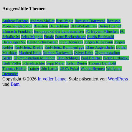
Ausgewählte Themen
Andreas Brehme
Andreas Möller
Berti Vogts
Borussia Dortmund
Borussia
Mönchengladbach
Brasilien
Deutschland
DFB-Pokalfinale
Dieter Hoeneß
Eintracht Frankfurt
Europapokal der Landesmeister
FC Bayern München
FC
Schalke 04
Felix Magath
Finale
Franz Beckenbauer
Guido Buchwald
Hamburger SV
Harald Schumacher
Jupp Heynckes
Jürgen Klinsmann
Jürgen
Kohler
Karl-Heinz Riedle
Karl-Heinz Rummenigge
Klaus Augenthaler
Lothar
Matthäus
Manfred Kaltz
Norbert Nachtweih
Oliver Kahn
Olympiastadion
Berlin
Olympiastadion München
Otto Rehhagel
Paul Breitner
Pierre Littbarski
Rudi Völler
Schiedsrichter
Sepp Maier
Stefan Reuter
Thomas Berthold
Thomas Häßler
Trainer
Udo Lattek
UEFA-Pokal
Werder Bremen
Wolfgang
Dremmler
Copyright © 2026
In voller Länge
. Stolz präsentiert von
WordPress
und
Bam
.