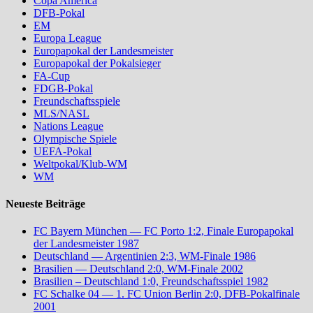
Copa America
DFB-Pokal
EM
Europa League
Europapokal der Landesmeister
Europapokal der Pokalsieger
FA-Cup
FDGB-Pokal
Freundschaftsspiele
MLS/NASL
Nations League
Olympische Spiele
UEFA-Pokal
Weltpokal/Klub-WM
WM
Neueste Beiträge
FC Bayern München — FC Porto 1:2, Finale Europapokal
der Landesmeister 1987
Deutschland — Argentinien 2:3, WM-Finale 1986
Brasilien — Deutschland 2:0, WM-Finale 2002
Brasilien – Deutschland 1:0, Freundschaftsspiel 1982
FC Schalke 04 — 1. FC Union Berlin 2:0, DFB-Pokalfinale
2001