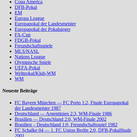
Copa America
DFB-Pokal
EM
Europa League
Europapokal der Landesmeister
Europapokal der Pokalsieger
FA-Cup
FDGB-Pokal
Freundschaftsspiele
MLS/NASL
Nations League
Olympische Spiele
UEFA-Pokal
Weltpokal/Klub-WM
WM
Neueste Beiträge
FC Bayern München — FC Porto 1:2, Finale Europapokal
der Landesmeister 1987
Deutschland — Argentinien 2:3, WM-Finale 1986
Brasilien — Deutschland 2:0, WM-Finale 2002
Brasilien – Deutschland 1:0, Freundschaftsspiel 1982
FC Schalke 04 — 1. FC Union Berlin 2:0, DFB-Pokalfinale
2001