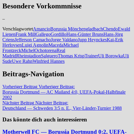
Besondere Vorkommnisse
–
Verschlagwortet
Amancio
Borussia Mönchengladbach
Chendo
Ewald
Lienen
Frank Mill
Gallego
Gordillo
Hans-Günter Bruns
Hans-Jörg
Criens
Jefferson Camacho
Jorge Valdano
Jupp Heynckes
Kai-Erik
Herlovsen
Luigi Agnolin
Maceda
Michael
Frontzeck
Michel
Ochotorena
Real
Madrid
Rheinstadion
Salguero
Thomas Krisp
Trainer
Uli Borowka
Uli
Sude
Uwe Rahn
Winfried Hannes
Beitrags-Navigation
Vorheriger Beitrag
Vorheriger Beitrag:
Borussia Dortmund — AC Mailand 4:0, UEFA-Pokal-Halbfinale
2002
Nächster Beitrag
Nächster Beitrag:
Deutschland — Schweden 3:5 n. E., Vier-Länder-Turnier 1988
Das könnte dich auch interessieren
Motherwell FC — Borussia Dortmund 0:2, UEFA-