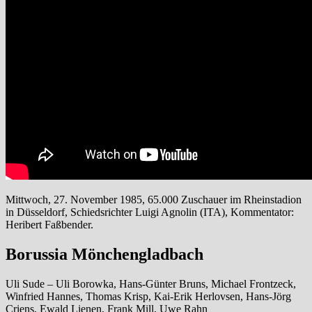
Mittwoch, 27. November 1985, 65.000 Zuschauer im Rheinstadion
in Düsseldorf, Schiedsrichter Luigi Agnolin (ITA), Kommentator:
Heribert Faßbender.
Borussia Mönchengladbach
Uli Sude – Uli Borowka, Hans-Günter Bruns, Michael Frontzeck,
Winfried Hannes, Thomas Krisp, Kai-Erik Herlovsen, Hans-Jörg
Criens, Ewald Lienen, Frank Mill, Uwe Rahn