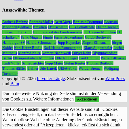
Ausgewählte Themen
Andreas Brehme
Andreas Möller
Berti Vogts
Borussia Dortmund
Borussia
Mönchengladbach
Brasilien
Deutschland
DFB-Pokalfinale
Dieter Hoeneß
Eintracht Frankfurt
Europapokal der Landesmeister
FC Bayern München
FC
Schalke 04
Felix Magath
Finale
Franz Beckenbauer
Guido Buchwald
Hamburger SV
Harald Schumacher
Jupp Heynckes
Jürgen Klinsmann
Jürgen
Kohler
Karl-Heinz Riedle
Karl-Heinz Rummenigge
Klaus Augenthaler
Lothar
Matthäus
Manfred Kaltz
Norbert Nachtweih
Oliver Kahn
Olympiastadion
Berlin
Olympiastadion München
Otto Rehhagel
Paul Breitner
Pierre Littbarski
Rudi Völler
Schiedsrichter
Sepp Maier
Stefan Reuter
Thomas Berthold
Thomas Häßler
Trainer
Udo Lattek
UEFA-Pokal
Werder Bremen
Wolfgang
Dremmler
Copyright © 2026
In voller Länge
. Stolz präsentiert von
WordPress
und
Bam
.
Durch die weitere Nutzung der Seite stimmst du der Verwendung
von Cookies zu.
Weitere Informationen
Akzeptieren
Die Cookie-Einstellungen auf dieser Website sind auf "Cookies
zulassen" eingestellt, um das beste Surferlebnis zu ermöglichen.
Wenn du diese Website ohne Änderung der Cookie-Einstellungen
verwendest oder auf "Akzeptieren" klickst, erklärst du sich damit