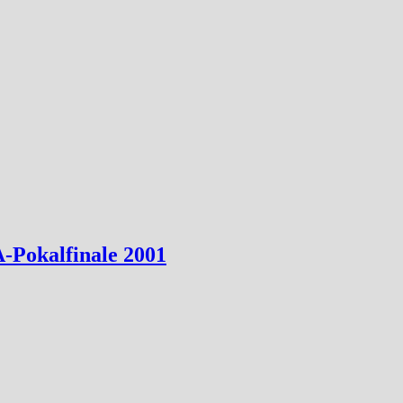
-Pokalfinale 2001