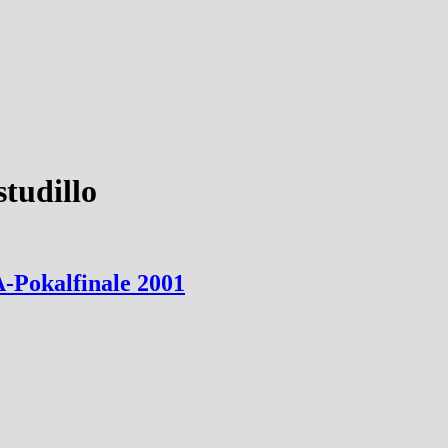
tudillo
-Pokalfinale 2001