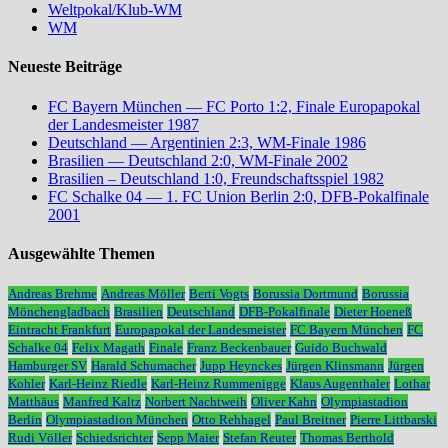
Weltpokal/Klub-WM
WM
Neueste Beiträge
FC Bayern München — FC Porto 1:2, Finale Europapokal
der Landesmeister 1987
Deutschland — Argentinien 2:3, WM-Finale 1986
Brasilien — Deutschland 2:0, WM-Finale 2002
Brasilien – Deutschland 1:0, Freundschaftsspiel 1982
FC Schalke 04 — 1. FC Union Berlin 2:0, DFB-Pokalfinale
2001
Ausgewählte Themen
Andreas Brehme
Andreas Möller
Berti Vogts
Borussia Dortmund
Borussia
Mönchengladbach
Brasilien
Deutschland
DFB-Pokalfinale
Dieter Hoeneß
Eintracht Frankfurt
Europapokal der Landesmeister
FC Bayern München
FC
Schalke 04
Felix Magath
Finale
Franz Beckenbauer
Guido Buchwald
Hamburger SV
Harald Schumacher
Jupp Heynckes
Jürgen Klinsmann
Jürgen
Kohler
Karl-Heinz Riedle
Karl-Heinz Rummenigge
Klaus Augenthaler
Lothar
Matthäus
Manfred Kaltz
Norbert Nachtweih
Oliver Kahn
Olympiastadion
Berlin
Olympiastadion München
Otto Rehhagel
Paul Breitner
Pierre Littbarski
Rudi Völler
Schiedsrichter
Sepp Maier
Stefan Reuter
Thomas Berthold