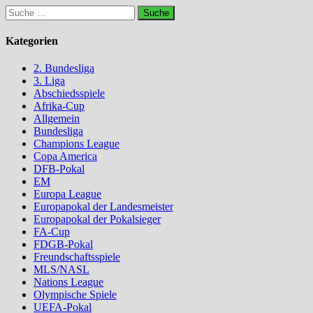
Suche
nach:
Kategorien
2. Bundesliga
3. Liga
Abschiedsspiele
Afrika-Cup
Allgemein
Bundesliga
Champions League
Copa America
DFB-Pokal
EM
Europa League
Europapokal der Landesmeister
Europapokal der Pokalsieger
FA-Cup
FDGB-Pokal
Freundschaftsspiele
MLS/NASL
Nations League
Olympische Spiele
UEFA-Pokal