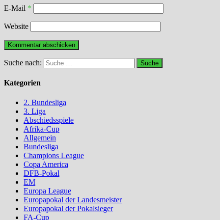
E-Mail
*
Website
Suche nach:
Kategorien
2. Bundesliga
3. Liga
Abschiedsspiele
Afrika-Cup
Allgemein
Bundesliga
Champions League
Copa America
DFB-Pokal
EM
Europa League
Europapokal der Landesmeister
Europapokal der Pokalsieger
FA-Cup