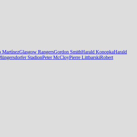
o Martínez
Glasgow Rangers
Gordon Smith
Harald Konopka
Harald
üngersdorfer Stadion
Peter McCloy
Pierre Littbarski
Robert