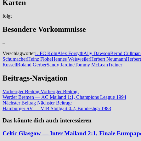
Karten
folgt
Besondere Vorkommnisse
–
Verschlagwortet
1. FC Köln
Alex Forsyth
Ally Dawson
Bernd Cullman
Schumacher
Heinz Flohe
Hennes Weisweiler
Herbert Neumann
Herber
Russell
Roland Gerber
Sandy Jardine
Tommy McLean
Trainer
Beitrags-Navigation
Vorheriger Beitrag
Vorheriger Beitrag:
Werder Bremen — AC Mailand 1:1, Champions League 1994
Nächster Beitrag
Nächster Beitrag:
Hamburger SV — VfB Stuttgart 0:2, Bundesliga 1983
Das könnte dich auch interessieren
Celtic Glasgow — Inter Mailand 2:1, Finale Europap