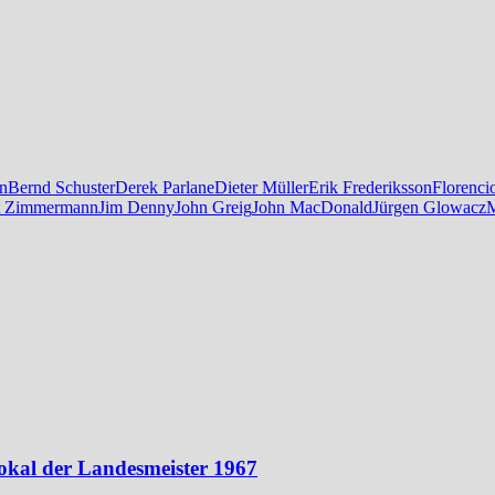
n
Bernd Schuster
Derek Parlane
Dieter Müller
Erik Frederiksson
Florenci
t Zimmermann
Jim Denny
John Greig
John MacDonald
Jürgen Glowacz
M
okal der Landesmeister 1967