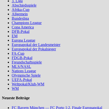
3. Liga
Abschiedsspiele
Afrika-Cup
Allgemein
Bundesliga
Champions League
Copa America
DFB-Pokal
EM
Europa League
Europapokal der Landesmeister
Europapokal der Pokalsieger
FA-Cup
FDGB-Pokal
Freundschaftsspiele
MLS/NASL
Nations League
Olympische Spiele
UEFA-Pokal
Weltpokal/Klub-WM
WM
Neueste Beiträge
FC Bayern München — FC Porto 1:2, Finale Europapokal