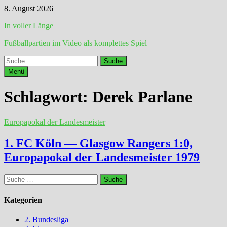
Zum
8. August 2026
Inhalt
In voller Länge
springen
Fußballpartien im Video als komplettes Spiel
Suche
nach:
Menü
Schlagwort:
Derek Parlane
Europapokal der Landesmeister
1. FC Köln — Glasgow Rangers 1:0,
Europapokal der Landesmeister 1979
Suche
nach:
Kategorien
2. Bundesliga