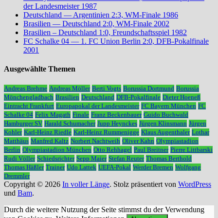
der Landesmeister 1987
Deutschland — Argentinien 2:3, WM-Finale 1986
Brasilien — Deutschland 2:0, WM-Finale 2002
Brasilien – Deutschland 1:0, Freundschaftsspiel 1982
FC Schalke 04 — 1. FC Union Berlin 2:0, DFB-Pokalfinale
2001
Ausgewählte Themen
Andreas Brehme
Andreas Möller
Berti Vogts
Borussia Dortmund
Borussia
Mönchengladbach
Brasilien
Deutschland
DFB-Pokalfinale
Dieter Hoeneß
Eintracht Frankfurt
Europapokal der Landesmeister
FC Bayern München
FC
Schalke 04
Felix Magath
Finale
Franz Beckenbauer
Guido Buchwald
Hamburger SV
Harald Schumacher
Jupp Heynckes
Jürgen Klinsmann
Jürgen
Kohler
Karl-Heinz Riedle
Karl-Heinz Rummenigge
Klaus Augenthaler
Lothar
Matthäus
Manfred Kaltz
Norbert Nachtweih
Oliver Kahn
Olympiastadion
Berlin
Olympiastadion München
Otto Rehhagel
Paul Breitner
Pierre Littbarski
Rudi Völler
Schiedsrichter
Sepp Maier
Stefan Reuter
Thomas Berthold
Thomas Häßler
Trainer
Udo Lattek
UEFA-Pokal
Werder Bremen
Wolfgang
Dremmler
Copyright © 2026
In voller Länge
. Stolz präsentiert von
WordPress
und
Bam
.
Durch die weitere Nutzung der Seite stimmst du der Verwendung