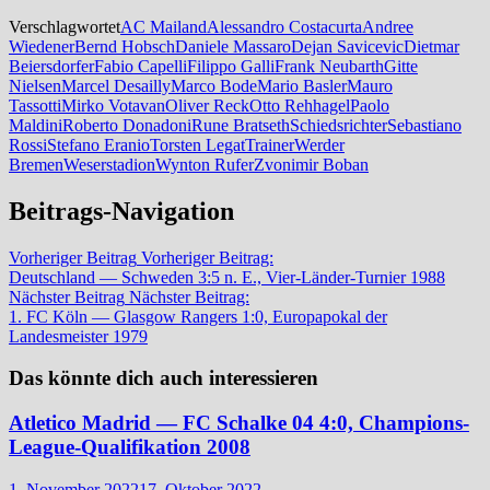
Verschlagwortet
AC Mailand
Alessandro Costacurta
Andree
Wiedener
Bernd Hobsch
Daniele Massaro
Dejan Savicevic
Dietmar
Beiersdorfer
Fabio Capelli
Filippo Galli
Frank Neubarth
Gitte
Nielsen
Marcel Desailly
Marco Bode
Mario Basler
Mauro
Tassotti
Mirko Votavan
Oliver Reck
Otto Rehhagel
Paolo
Maldini
Roberto Donadoni
Rune Bratseth
Schiedsrichter
Sebastiano
Rossi
Stefano Eranio
Torsten Legat
Trainer
Werder
Bremen
Weserstadion
Wynton Rufer
Zvonimir Boban
Beitrags-Navigation
Vorheriger Beitrag
Vorheriger Beitrag:
Deutschland — Schweden 3:5 n. E., Vier-Länder-Turnier 1988
Nächster Beitrag
Nächster Beitrag:
1. FC Köln — Glasgow Rangers 1:0, Europapokal der
Landesmeister 1979
Das könnte dich auch interessieren
Atletico Madrid — FC Schalke 04 4:0, Champions-
League-Qualifikation 2008
1. November 2022
17. Oktober 2022