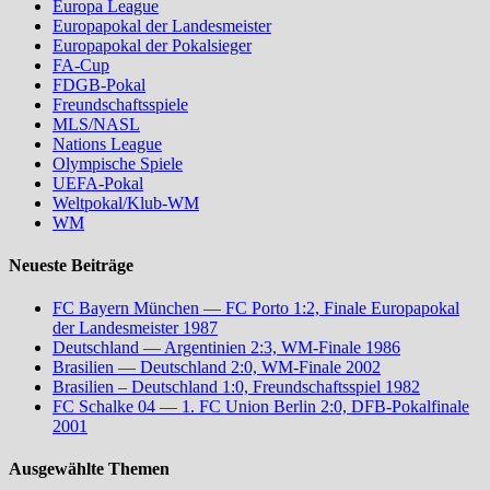
Europa League
Europapokal der Landesmeister
Europapokal der Pokalsieger
FA-Cup
FDGB-Pokal
Freundschaftsspiele
MLS/NASL
Nations League
Olympische Spiele
UEFA-Pokal
Weltpokal/Klub-WM
WM
Neueste Beiträge
FC Bayern München — FC Porto 1:2, Finale Europapokal
der Landesmeister 1987
Deutschland — Argentinien 2:3, WM-Finale 1986
Brasilien — Deutschland 2:0, WM-Finale 2002
Brasilien – Deutschland 1:0, Freundschaftsspiel 1982
FC Schalke 04 — 1. FC Union Berlin 2:0, DFB-Pokalfinale
2001
Ausgewählte Themen