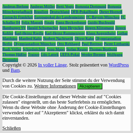
Andreas Brehme
Andreas Möller
Berti Vogts
Borussia Dortmund
Borussia
Mönchengladbach
Brasilien
Deutschland
DFB-Pokalfinale
Dieter Hoeneß
Eintracht Frankfurt
Europapokal der Landesmeister
FC Bayern München
FC
Schalke 04
Felix Magath
Finale
Franz Beckenbauer
Guido Buchwald
Hamburger SV
Harald Schumacher
Jupp Heynckes
Jürgen Klinsmann
Jürgen
Kohler
Karl-Heinz Riedle
Karl-Heinz Rummenigge
Klaus Augenthaler
Lothar
Matthäus
Manfred Kaltz
Norbert Nachtweih
Oliver Kahn
Olympiastadion
Berlin
Olympiastadion München
Otto Rehhagel
Paul Breitner
Pierre Littbarski
Rudi Völler
Schiedsrichter
Sepp Maier
Stefan Reuter
Thomas Berthold
Thomas Häßler
Trainer
Udo Lattek
UEFA-Pokal
Werder Bremen
Wolfgang
Dremmler
Copyright © 2026
In voller Länge
. Stolz präsentiert von
WordPress
und
Bam
.
Durch die weitere Nutzung der Seite stimmst du der Verwendung
von Cookies zu.
Weitere Informationen
Akzeptieren
Die Cookie-Einstellungen auf dieser Website sind auf "Cookies
zulassen" eingestellt, um das beste Surferlebnis zu ermöglichen.
Wenn du diese Website ohne Änderung der Cookie-Einstellungen
verwendest oder auf "Akzeptieren" klickst, erklärst du sich damit
einverstanden.
Schließen