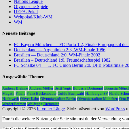
Nations League
Olympische Spiele
UEFA-Pokal
Weltpokal/Klub-WM
WM
Neueste Beiträge
FC Bayern München — FC Porto 1:2, Finale Europapokal der
Deutschland — Argentinien 2:3, WM-Finale 1986
Brasilien — Deutschland 2:0, WM-Finale 2002
Brasilien – Deutschland 1:0, Freundschaftsspiel 1982
FC Schalke 04 — 1. FC Union Berlin 2:0, DFB-Pokalfinale 2
Ausgewählte Themen
Andreas Brehme
Andreas Möller
Berti Vogts
Borussia Dortmund
Borussia Mönc
Magath
Finale
Franz Beckenbauer
Guido Buchwald
Hamburger SV
Harald Schu
Nachtweih
Oliver Kahn
Olympiastadion Berlin
Olympiastadion München
Otto 
Werder Bremen
Wolfgang Dremmler
Copyright © 2026
In voller Länge
. Stolz präsentiert von
WordPress
u
Durch die weitere Nutzung der Seite stimmst du der Verwendung vo