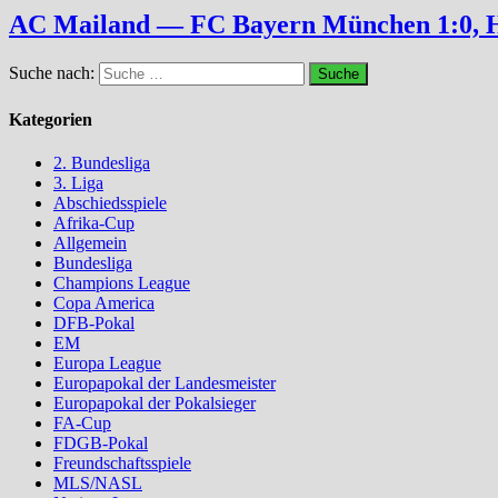
AC Mailand — FC Bayern München 1:0, Ha
Suche nach:
Kategorien
2. Bundesliga
3. Liga
Abschiedsspiele
Afrika-Cup
Allgemein
Bundesliga
Champions League
Copa America
DFB-Pokal
EM
Europa League
Europapokal der Landesmeister
Europapokal der Pokalsieger
FA-Cup
FDGB-Pokal
Freundschaftsspiele
MLS/NASL