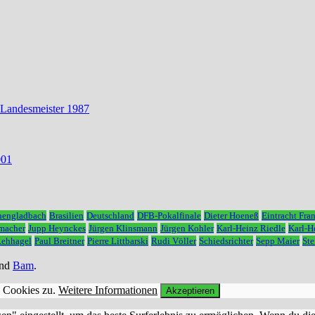
 Landesmeister 1987
001
hengladbach
Brasilien
Deutschland
DFB-Pokalfinale
Dieter Hoeneß
Eintracht Fran
macher
Jupp Heynckes
Jürgen Klinsmann
Jürgen Kohler
Karl-Heinz Riedle
Karl-
Rehhagel
Paul Breitner
Pierre Littbarski
Rudi Völler
Schiedsrichter
Sepp Maier
Ste
nd
Bam
.
n Cookies zu.
Weitere Informationen
Akzeptieren