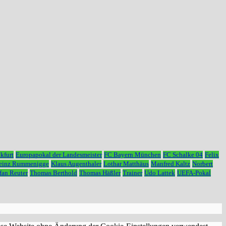
kfurt
Europapokal der Landesmeister
FC Bayern München
FC Schalke 04
Felix
Heinz Rummenigge
Klaus Augenthaler
Lothar Matthäus
Manfred Kaltz
Norbert
fan Reuter
Thomas Berthold
Thomas Häßler
Trainer
Udo Lattek
UEFA-Pokal