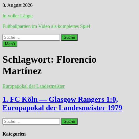
Zum
8. August 2026
Inhalt
In voller Länge
springen
Fußballpartien im Video als komplettes Spiel
Suche
nach:
Menü
Schlagwort:
Florencio
Martínez
Europapokal der Landesmeister
1. FC Köln — Glasgow Rangers 1:0,
Europapokal der Landesmeister 1979
Suche
nach:
Kategorien