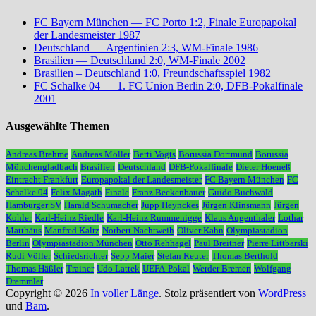
FC Bayern München — FC Porto 1:2, Finale Europapokal
der Landesmeister 1987
Deutschland — Argentinien 2:3, WM-Finale 1986
Brasilien — Deutschland 2:0, WM-Finale 2002
Brasilien – Deutschland 1:0, Freundschaftsspiel 1982
FC Schalke 04 — 1. FC Union Berlin 2:0, DFB-Pokalfinale
2001
Ausgewählte Themen
Andreas Brehme
Andreas Möller
Berti Vogts
Borussia Dortmund
Borussia
Mönchengladbach
Brasilien
Deutschland
DFB-Pokalfinale
Dieter Hoeneß
Eintracht Frankfurt
Europapokal der Landesmeister
FC Bayern München
FC
Schalke 04
Felix Magath
Finale
Franz Beckenbauer
Guido Buchwald
Hamburger SV
Harald Schumacher
Jupp Heynckes
Jürgen Klinsmann
Jürgen
Kohler
Karl-Heinz Riedle
Karl-Heinz Rummenigge
Klaus Augenthaler
Lothar
Matthäus
Manfred Kaltz
Norbert Nachtweih
Oliver Kahn
Olympiastadion
Berlin
Olympiastadion München
Otto Rehhagel
Paul Breitner
Pierre Littbarski
Rudi Völler
Schiedsrichter
Sepp Maier
Stefan Reuter
Thomas Berthold
Thomas Häßler
Trainer
Udo Lattek
UEFA-Pokal
Werder Bremen
Wolfgang
Dremmler
Copyright © 2026
In voller Länge
. Stolz präsentiert von
WordPress
und
Bam
.