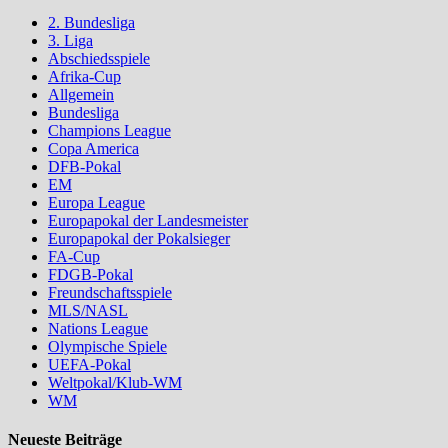
2. Bundesliga
3. Liga
Abschiedsspiele
Afrika-Cup
Allgemein
Bundesliga
Champions League
Copa America
DFB-Pokal
EM
Europa League
Europapokal der Landesmeister
Europapokal der Pokalsieger
FA-Cup
FDGB-Pokal
Freundschaftsspiele
MLS/NASL
Nations League
Olympische Spiele
UEFA-Pokal
Weltpokal/Klub-WM
WM
Neueste Beiträge