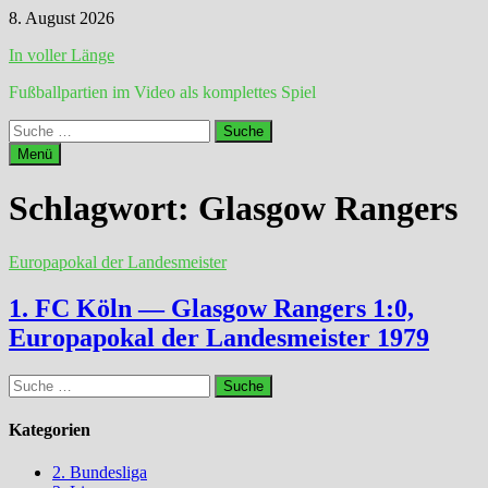
Zum
8. August 2026
Inhalt
In voller Länge
springen
Fußballpartien im Video als komplettes Spiel
Suche
nach:
Menü
Schlagwort:
Glasgow Rangers
Europapokal der Landesmeister
1. FC Köln — Glasgow Rangers 1:0,
Europapokal der Landesmeister 1979
Suche
nach:
Kategorien
2. Bundesliga