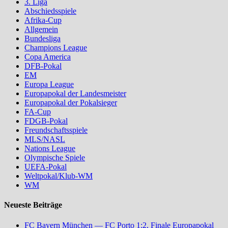
3. Liga
Abschiedsspiele
Afrika-Cup
Allgemein
Bundesliga
Champions League
Copa America
DFB-Pokal
EM
Europa League
Europapokal der Landesmeister
Europapokal der Pokalsieger
FA-Cup
FDGB-Pokal
Freundschaftsspiele
MLS/NASL
Nations League
Olympische Spiele
UEFA-Pokal
Weltpokal/Klub-WM
WM
Neueste Beiträge
FC Bayern München — FC Porto 1:2, Finale Europapokal