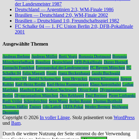
der Landesmeister 1987
Deutschland — Argentinien 2:3, WM-Finale 1986
Brasilien — Deutschland 2:0, WM-Finale 2002
Brasilien – Deutschland 1:0, Freundschaftsspiel 1982
FC Schalke 04 — 1. FC Union Berlin 2:0, DFB-Pokalfinale
2001
Ausgewählte Themen
Andreas Brehme
Andreas Möller
Berti Vogts
Borussia Dortmund
Borussia
Mönchengladbach
Brasilien
Deutschland
DFB-Pokalfinale
Dieter Hoeneß
Eintracht Frankfurt
Europapokal der Landesmeister
FC Bayern München
FC
Schalke 04
Felix Magath
Finale
Franz Beckenbauer
Guido Buchwald
Hamburger SV
Harald Schumacher
Jupp Heynckes
Jürgen Klinsmann
Jürgen
Kohler
Karl-Heinz Riedle
Karl-Heinz Rummenigge
Klaus Augenthaler
Lothar
Matthäus
Manfred Kaltz
Norbert Nachtweih
Oliver Kahn
Olympiastadion
Berlin
Olympiastadion München
Otto Rehhagel
Paul Breitner
Pierre Littbarski
Rudi Völler
Schiedsrichter
Sepp Maier
Stefan Reuter
Thomas Berthold
Thomas Häßler
Trainer
Udo Lattek
UEFA-Pokal
Werder Bremen
Wolfgang
Dremmler
Copyright © 2026
In voller Länge
. Stolz präsentiert von
WordPress
und
Bam
.
Durch die weitere Nutzung der Seite stimmst du der Verwendung