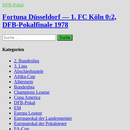
DFB-Pokal
Fortuna Düsseldorf — 1. FC Köln 0:2,
DFB-Pokalfinale 1978
Suche
nach:
Kategorien
2. Bundesliga
3. Liga
Abschiedsspiele
Afrika-Cup
Allgemein
Bundesliga
Champions League
Copa America
DFB-Pokal
EM
Europa League
Europapokal der Landesmeister
Europapokal der Pokalsieger
FA-Cup