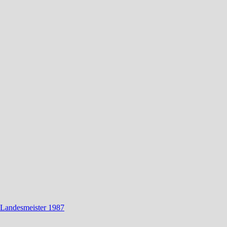
 Landesmeister 1987