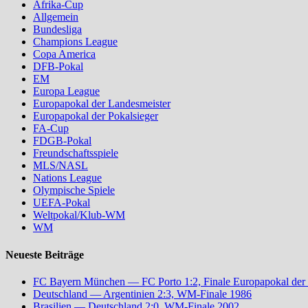
Afrika-Cup
Allgemein
Bundesliga
Champions League
Copa America
DFB-Pokal
EM
Europa League
Europapokal der Landesmeister
Europapokal der Pokalsieger
FA-Cup
FDGB-Pokal
Freundschaftsspiele
MLS/NASL
Nations League
Olympische Spiele
UEFA-Pokal
Weltpokal/Klub-WM
WM
Neueste Beiträge
FC Bayern München — FC Porto 1:2, Finale Europapokal der
Deutschland — Argentinien 2:3, WM-Finale 1986
Brasilien — Deutschland 2:0, WM-Finale 2002