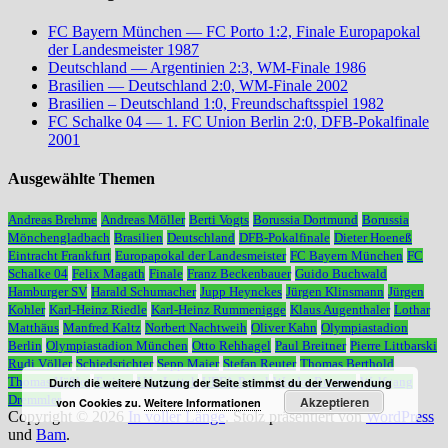
FC Bayern München — FC Porto 1:2, Finale Europapokal
der Landesmeister 1987
Deutschland — Argentinien 2:3, WM-Finale 1986
Brasilien — Deutschland 2:0, WM-Finale 2002
Brasilien – Deutschland 1:0, Freundschaftsspiel 1982
FC Schalke 04 — 1. FC Union Berlin 2:0, DFB-Pokalfinale
2001
Ausgewählte Themen
Andreas Brehme
Andreas Möller
Berti Vogts
Borussia Dortmund
Borussia
Mönchengladbach
Brasilien
Deutschland
DFB-Pokalfinale
Dieter Hoeneß
Eintracht Frankfurt
Europapokal der Landesmeister
FC Bayern München
FC
Schalke 04
Felix Magath
Finale
Franz Beckenbauer
Guido Buchwald
Hamburger SV
Harald Schumacher
Jupp Heynckes
Jürgen Klinsmann
Jürgen
Kohler
Karl-Heinz Riedle
Karl-Heinz Rummenigge
Klaus Augenthaler
Lothar
Matthäus
Manfred Kaltz
Norbert Nachtweih
Oliver Kahn
Olympiastadion
Berlin
Olympiastadion München
Otto Rehhagel
Paul Breitner
Pierre Littbarski
Rudi Völler
Schiedsrichter
Sepp Maier
Stefan Reuter
Thomas Berthold
Thomas Häßler
Trainer
Udo Lattek
UEFA-Pokal
Werder Bremen
Wolfgang
Durch die weitere Nutzung der Seite stimmst du der Verwendung
Dremmler
Akzeptieren
von Cookies zu.
Weitere Informationen
Copyright © 2026
In voller Länge
. Stolz präsentiert von
WordPress
und
Bam
.