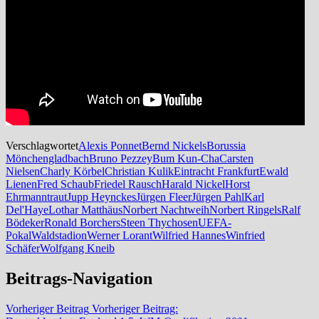
Verschlagwortet
Alexis Ponnet
Bernd Nickels
Borussia
Mönchengladbach
Bruno Pezzey
Bum Kun-Cha
Carsten
Nielsen
Charly Körbel
Christian Kulik
Eintracht Frankfurt
Ewald
Lienen
Fred Schaub
Friedel Rausch
Harald Nickel
Horst
Ehrmanntraut
Jupp Heynckes
Jürgen Fleer
Jürgen Pahl
Karl
Del'Haye
Lothar Matthäus
Norbert Nachtweih
Norbert Ringels
Ralf
Bödeker
Ronald Borchers
Steen Thychosen
UEFA-
Pokal
Waldstadion
Werner Lorant
Wilfried Hannes
Winfried
Schäfer
Wolfgang Kneib
Beitrags-Navigation
Vorheriger Beitrag
Vorheriger Beitrag: