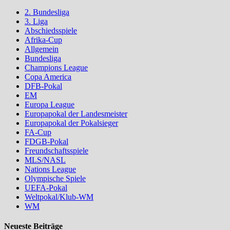
2. Bundesliga
3. Liga
Abschiedsspiele
Afrika-Cup
Allgemein
Bundesliga
Champions League
Copa America
DFB-Pokal
EM
Europa League
Europapokal der Landesmeister
Europapokal der Pokalsieger
FA-Cup
FDGB-Pokal
Freundschaftsspiele
MLS/NASL
Nations League
Olympische Spiele
UEFA-Pokal
Weltpokal/Klub-WM
WM
Neueste Beiträge