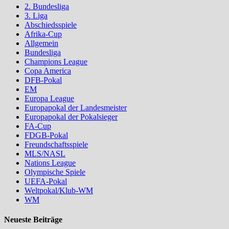
2. Bundesliga
3. Liga
Abschiedsspiele
Afrika-Cup
Allgemein
Bundesliga
Champions League
Copa America
DFB-Pokal
EM
Europa League
Europapokal der Landesmeister
Europapokal der Pokalsieger
FA-Cup
FDGB-Pokal
Freundschaftsspiele
MLS/NASL
Nations League
Olympische Spiele
UEFA-Pokal
Weltpokal/Klub-WM
WM
Neueste Beiträge