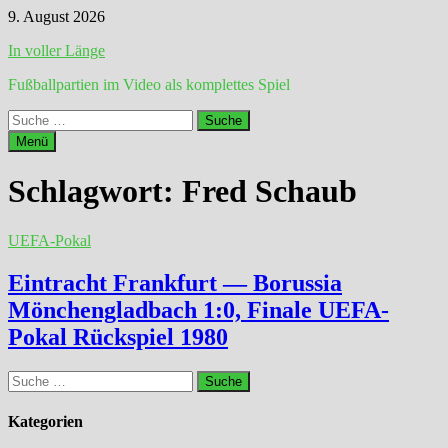
Zum
9. August 2026
Inhalt
In voller Länge
springen
Fußballpartien im Video als komplettes Spiel
Suche
nach:
Menü
Schlagwort:
Fred Schaub
UEFA-Pokal
Eintracht Frankfurt — Borussia
Mönchengladbach 1:0, Finale UEFA-
Pokal Rückspiel 1980
Suche
nach:
Kategorien