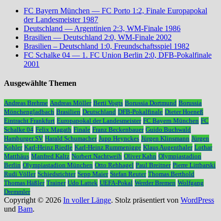
FC Bayern München — FC Porto 1:2, Finale Europapokal
der Landesmeister 1987
Deutschland — Argentinien 2:3, WM-Finale 1986
Brasilien — Deutschland 2:0, WM-Finale 2002
Brasilien – Deutschland 1:0, Freundschaftsspiel 1982
FC Schalke 04 — 1. FC Union Berlin 2:0, DFB-Pokalfinale
2001
Ausgewählte Themen
Andreas Brehme
Andreas Möller
Berti Vogts
Borussia Dortmund
Borussia
Mönchengladbach
Brasilien
Deutschland
DFB-Pokalfinale
Dieter Hoeneß
Eintracht Frankfurt
Europapokal der Landesmeister
FC Bayern München
FC
Schalke 04
Felix Magath
Finale
Franz Beckenbauer
Guido Buchwald
Hamburger SV
Harald Schumacher
Jupp Heynckes
Jürgen Klinsmann
Jürgen
Kohler
Karl-Heinz Riedle
Karl-Heinz Rummenigge
Klaus Augenthaler
Lothar
Matthäus
Manfred Kaltz
Norbert Nachtweih
Oliver Kahn
Olympiastadion
Berlin
Olympiastadion München
Otto Rehhagel
Paul Breitner
Pierre Littbarski
Rudi Völler
Schiedsrichter
Sepp Maier
Stefan Reuter
Thomas Berthold
Thomas Häßler
Trainer
Udo Lattek
UEFA-Pokal
Werder Bremen
Wolfgang
Dremmler
Copyright © 2026
In voller Länge
. Stolz präsentiert von
WordPress
und
Bam
.