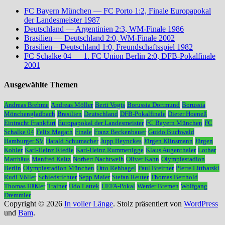
FC Bayern München — FC Porto 1:2, Finale Europapokal
der Landesmeister 1987
Deutschland — Argentinien 2:3, WM-Finale 1986
Brasilien — Deutschland 2:0, WM-Finale 2002
Brasilien – Deutschland 1:0, Freundschaftsspiel 1982
FC Schalke 04 — 1. FC Union Berlin 2:0, DFB-Pokalfinale
2001
Ausgewählte Themen
Andreas Brehme
Andreas Möller
Berti Vogts
Borussia Dortmund
Borussia
Mönchengladbach
Brasilien
Deutschland
DFB-Pokalfinale
Dieter Hoeneß
Eintracht Frankfurt
Europapokal der Landesmeister
FC Bayern München
FC
Schalke 04
Felix Magath
Finale
Franz Beckenbauer
Guido Buchwald
Hamburger SV
Harald Schumacher
Jupp Heynckes
Jürgen Klinsmann
Jürgen
Kohler
Karl-Heinz Riedle
Karl-Heinz Rummenigge
Klaus Augenthaler
Lothar
Matthäus
Manfred Kaltz
Norbert Nachtweih
Oliver Kahn
Olympiastadion
Berlin
Olympiastadion München
Otto Rehhagel
Paul Breitner
Pierre Littbarski
Rudi Völler
Schiedsrichter
Sepp Maier
Stefan Reuter
Thomas Berthold
Thomas Häßler
Trainer
Udo Lattek
UEFA-Pokal
Werder Bremen
Wolfgang
Dremmler
Copyright © 2026
In voller Länge
. Stolz präsentiert von
WordPress
und
Bam
.