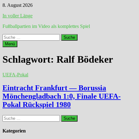
Zum
8. August 2026
Inhalt
In voller Länge
springen
Fußballpartien im Video als komplettes Spiel
Suche
nach:
Menü
Schlagwort:
Ralf Bödeker
UEFA-Pokal
Eintracht Frankfurt — Borussia
Mönchengladbach 1:0, Finale UEFA-
Pokal Rückspiel 1980
Suche
nach:
Kategorien