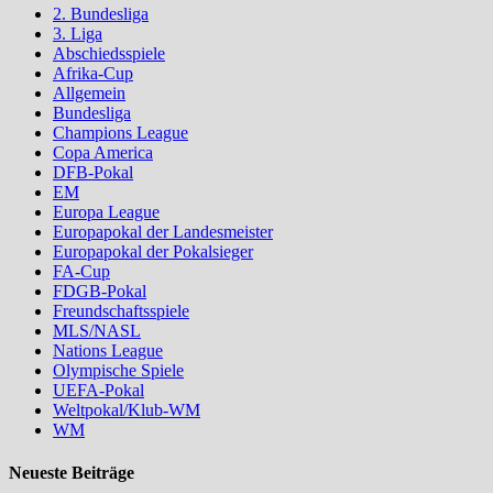
2. Bundesliga
3. Liga
Abschiedsspiele
Afrika-Cup
Allgemein
Bundesliga
Champions League
Copa America
DFB-Pokal
EM
Europa League
Europapokal der Landesmeister
Europapokal der Pokalsieger
FA-Cup
FDGB-Pokal
Freundschaftsspiele
MLS/NASL
Nations League
Olympische Spiele
UEFA-Pokal
Weltpokal/Klub-WM
WM
Neueste Beiträge