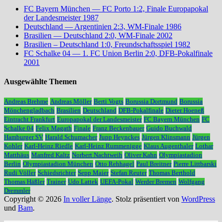
FC Bayern München — FC Porto 1:2, Finale Europapokal
der Landesmeister 1987
Deutschland — Argentinien 2:3, WM-Finale 1986
Brasilien — Deutschland 2:0, WM-Finale 2002
Brasilien – Deutschland 1:0, Freundschaftsspiel 1982
FC Schalke 04 — 1. FC Union Berlin 2:0, DFB-Pokalfinale
2001
Ausgewählte Themen
Andreas Brehme
Andreas Möller
Berti Vogts
Borussia Dortmund
Borussia
Mönchengladbach
Brasilien
Deutschland
DFB-Pokalfinale
Dieter Hoeneß
Eintracht Frankfurt
Europapokal der Landesmeister
FC Bayern München
FC
Schalke 04
Felix Magath
Finale
Franz Beckenbauer
Guido Buchwald
Hamburger SV
Harald Schumacher
Jupp Heynckes
Jürgen Klinsmann
Jürgen
Kohler
Karl-Heinz Riedle
Karl-Heinz Rummenigge
Klaus Augenthaler
Lothar
Matthäus
Manfred Kaltz
Norbert Nachtweih
Oliver Kahn
Olympiastadion
Berlin
Olympiastadion München
Otto Rehhagel
Paul Breitner
Pierre Littbarski
Rudi Völler
Schiedsrichter
Sepp Maier
Stefan Reuter
Thomas Berthold
Thomas Häßler
Trainer
Udo Lattek
UEFA-Pokal
Werder Bremen
Wolfgang
Dremmler
Copyright © 2026
In voller Länge
. Stolz präsentiert von
WordPress
und
Bam
.