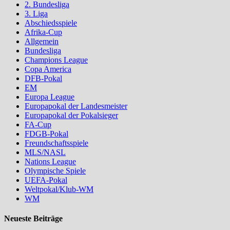
2. Bundesliga
3. Liga
Abschiedsspiele
Afrika-Cup
Allgemein
Bundesliga
Champions League
Copa America
DFB-Pokal
EM
Europa League
Europapokal der Landesmeister
Europapokal der Pokalsieger
FA-Cup
FDGB-Pokal
Freundschaftsspiele
MLS/NASL
Nations League
Olympische Spiele
UEFA-Pokal
Weltpokal/Klub-WM
WM
Neueste Beiträge