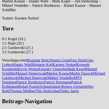
Marlon Krause – Hauke Wahl – Maik Kegel – Tim Siedschlag –
Mikkel Vendelbo – Patrick Breitkreuz – Rafael Kazior – Manuel
Schäffler
Trainer: Karsten Neitzel
Tore
0:1 Kegel (10.)
1:1 Hajri (20.)
2:1 Gardawski (21.)
3:1 Gardawski (27.)
Verschlagwortet
Branimir Bajic
Dennis Grote
Enis Hajri
Gino
Lettieri
Hauke Wahl
Holstein Kiel
Karsten Neitzel
Kenneth
Kronholm
Kevin Wolze
Kingsley Onuegbu
Maik Kegel
Manuel
Schäffler
Manuel Steigerwald
Marlon Krause
Martin Dausch
Michael
Gardawski
Michael Ratajczak
Mikkel Vendelbo
MSV
Duisburg
Patrick Breitkreuz
Patrick Herrmann
Patrick
Kohlmann
Rafael Kazior
Schauinsland-Reisen-Arena
Steffen
Bohl
Thomas Meißner
Tim Siedschlag
Zlatko Janjic
Beitrags-Navigation